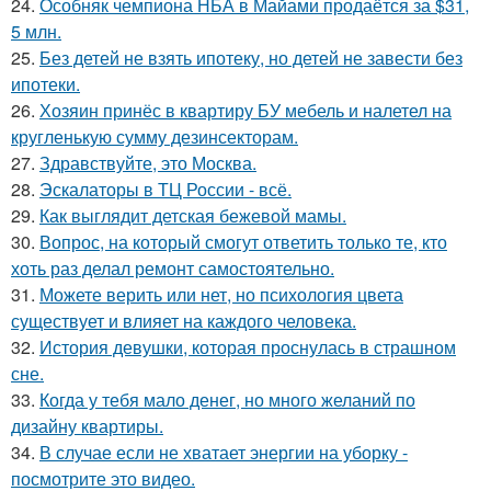
24.
Особняк чемпиона НБА в Майами продаётся за $31,
5 млн.
25.
Без детей не взять ипотеку, но детей не завести без
ипотеки.
26.
Хозяин принёс в квартиру БУ мебель и налетел на
кругленькую сумму дезинсекторам.
27.
Здравствуйте, это Москва.
28.
Эскалаторы в ТЦ России - всё.
29.
Как выглядит детская бежевой мамы.
30.
Вопрос, на который смогут ответить только те, кто
хоть раз делал ремонт самостоятельно.
31.
Можете верить или нет, но психология цвета
существует и влияет на каждого человека.
32.
История девушки, которая проснулась в страшном
сне.
33.
Когда у тебя мало денег, но много желаний по
дизайну квартиры.
34.
В случае если не хватает энергии на уборку -
посмотрите это видео.