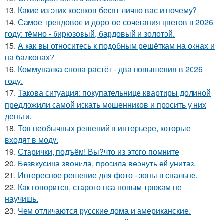
13.
Какие из этих косяков бесят лично вас и почему?
14.
Самое трендовое и дорогое сочетания цветов в 2026
году: тёмно - бирюзовый, бардовый и золотой.
15.
А как вы относитесь к подобным решёткам на окнах и
на балконах?
16.
Коммуналка снова растёт - два повышения в 2026
году.
17.
Такова ситуация: покупательнице квартиры долиной
предложили самой искать мошенников и просить у них
деньги.
18.
Топ необычных решений в интерьере, которые
входят в моду.
19.
Старички, подъём! Вы?что из этого помните
20.
Безвкусица звонила, просила вернуть ей унитаз.
21.
Интересное решение для фото - зоны в спальне.
22.
Как говорится, старого пса новым трюкам не
научишь.
23.
Чем отличаются русские дома и американские.