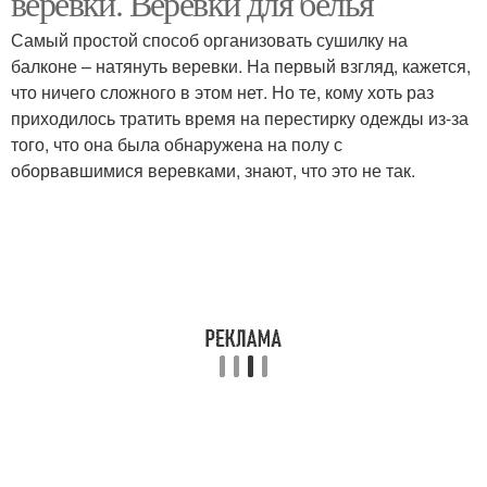
веревки. Веревки для белья
Самый простой способ организовать сушилку на
балконе – натянуть веревки. На первый взгляд, кажется,
Хлопчатобумажная
что ничего сложного в этом нет. Но те, кому хоть раз
Джутовая веревка
веревка
приходилось тратить время на перестирку одежды из-за
того, что она была обнаружена на полу с
оборвавшимися веревками, знают, что это не так.
Полипропиленовая
Полиамидная веревка
веревка