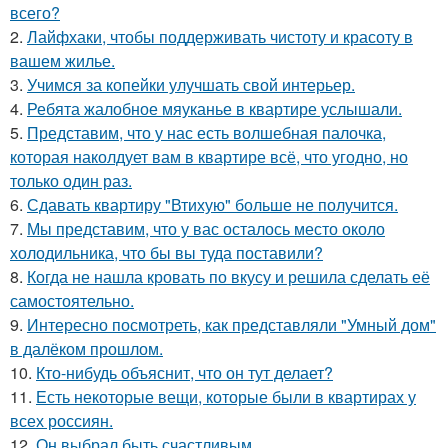
всего?
2.
Лайфхаки, чтобы поддерживать чистоту и красоту в
вашем жилье.
3.
Учимся за копейки улучшать свой интерьер.
4.
Ребята жалобное мяуканье в квартире услышали.
5.
Представим, что у нас есть волшебная палочка,
которая наколдует вам в квартире всё, что угодно, но
только один раз.
6.
Сдавать квартиру "Втихую" больше не получится.
7.
Мы представим, что у вас осталось место около
холодильника, что бы вы туда поставили?
8.
Когда не нашла кровать по вкусу и решила сделать её
самостоятельно.
9.
Интересно посмотреть, как представляли "Умный дом"
в далёком прошлом.
10.
Кто-нибудь объяснит, что он тут делает?
11.
Есть некоторые вещи, которые были в квартирах у
всех россиян.
12.
Он выбрал быть счастливым.