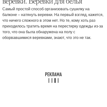
веревки. Веревки для белья
Самый простой способ организовать сушилку на
балконе – натянуть веревки. На первый взгляд, кажется,
что ничего сложного в этом нет. Но те, кому хоть раз
Веревка с натяжителем
Пластиковая веревка
приходилось тратить время на перестирку одежды из-за
того, что она была обнаружена на полу с
оборвавшимися веревками, знают, что это не так.
Хлопчатобумажная
Джутовая веревка
веревка
Полипропиленовая
Полиамидная веревка
веревка