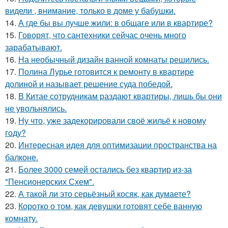
видели , внимание, только в доме у бабушки.
14.
А где бы вы лучше жили: в общаге или в квартире?
15.
Говорят, что сантехники сейчас очень много
зарабатывают.
16.
На необычный дизайн ванной комнаты решились.
17.
Полина Лурье готовится к ремонту в квартире
долиной и называет решение суда победой.
18.
В Китае сотрудникам раздают квартиры, лишь бы они
не увольнялись.
19.
Ну что, уже задекорировали своё жильё к новому
году?
20.
Интересная идея для оптимизации пространства на
балконе.
21.
Более 3000 семей остались без квартир из-за
"Пенсионерских Схем".
22.
А такой ли это серьёзный косяк, как думаете?
23.
Коротко о том, как девушки готовят себе ванную
комнату.