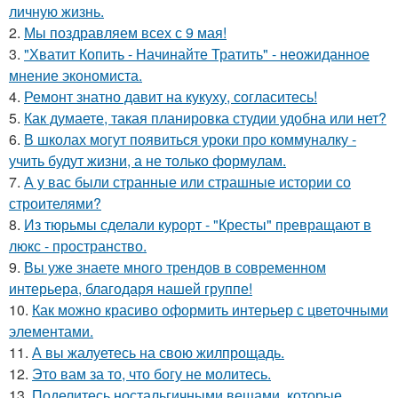
личную жизнь.
2.
Мы поздравляем всех с 9 мая!
3.
"Хватит Копить - Начинайте Тратить" - неожиданное
мнение экономиста.
4.
Ремонт знатно давит на кукуху, согласитесь!
5.
Как думаете, такая планировка студии удобна или нет?
6.
В школах могут появиться уроки про коммуналку -
учить будут жизни, а не только формулам.
7.
А у вас были странные или страшные истории со
строителями?
8.
Из тюрьмы сделали курорт - "Кресты" превращают в
люкс - пространство.
9.
Вы уже знаете много трендов в современном
интерьера, благодаря нашей группе!
10.
Как можно красиво оформить интерьер с цветочными
элементами.
11.
А вы жалуетесь на свою жилпрощадь.
12.
Это вам за то, что богу не молитесь.
13.
Поделитесь ностальгичными вещами, которые