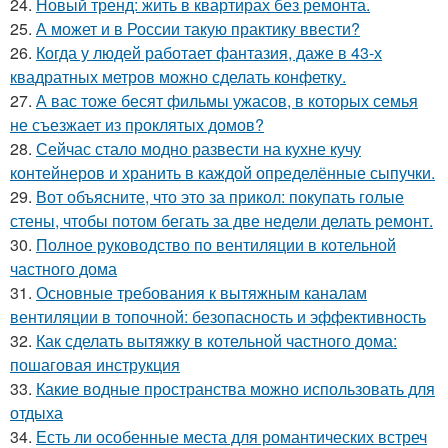
24.
Новый тренд: жить в квартирах без ремонта.
25.
А может и в России такую практику ввести?
26.
Когда у людей работает фантазия, даже в 43-х
квадратных метров можно сделать конфетку.
27.
А вас тоже бесят фильмы ужасов, в которых семья
не съезжает из проклятых домов?
28.
Сейчас стало модно развести на кухне кучу
контейнеров и хранить в каждой определённые сыпучки.
29.
Вот объясните, что это за прикол: покупать голые
стены, чтобы потом бегать за две недели делать ремонт.
30.
Полное руководство по вентиляции в котельной
частного дома
31.
Основные требования к вытяжным каналам
вентиляции в топочной: безопасность и эффективность
32.
Как сделать вытяжку в котельной частного дома:
пошаговая инструкция
33.
Какие водные пространства можно использовать для
отдыха
34.
Есть ли особенные места для романтических встреч