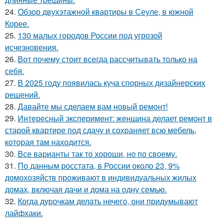
24.
Обзор двухэтажной квартиры в Сеуле, в южной
Корее.
25.
130 малых городов России под угрозой
исчезновения.
26.
Вот почему стоит всегда рассчитывать только на
себя.
27.
В 2025 году появилась куча спорных дизайнерских
решений.
28.
Давайте мы сделаем вам новый ремонт!
29.
Интересный эксперимент: женщина делает ремонт в
старой квартире под сдачу и сохраняет всю мебель,
которая там находится.
30.
Все варианты так то хороши, но по своему.
31.
По данным росстата, в России около 23, 9%
домохозяйств проживают в индивидуальных жилых
домах, включая дачи и дома на одну семью.
32.
Когда дурочкам делать нечего, они придумывают
лайфхаки.