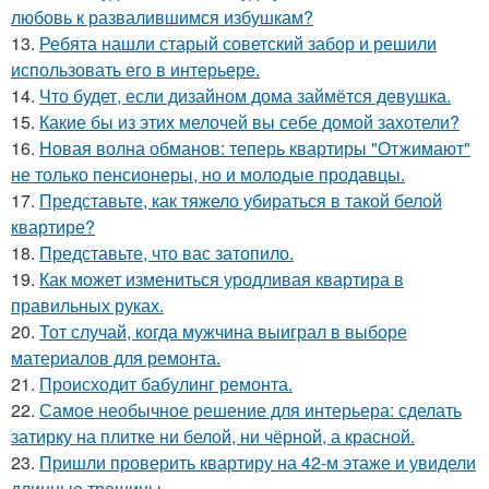
любовь к развалившимся избушкам?
13.
Ребята нашли старый советский забор и решили
использовать его в интерьере.
14.
Что будет, если дизайном дома займётся девушка.
15.
Какие бы из этих мелочей вы себе домой захотели?
16.
Новая волна обманов: теперь квартиры "Отжимают"
не только пенсионеры, но и молодые продавцы.
17.
Представьте, как тяжело убираться в такой белой
квартире?
18.
Представьте, что вас затопило.
19.
Как может измениться уродливая квартира в
правильных руках.
20.
Тот случай, когда мужчина выиграл в выборе
материалов для ремонта.
21.
Происходит бабулинг ремонта.
22.
Самое необычное решение для интерьера: сделать
затирку на плитке ни белой, ни чёрной, а красной.
23.
Пришли проверить квартиру на 42-м этаже и увидели
длинные трещины.