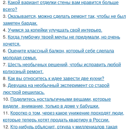
2.
Какой вариант отделки стены вам нравится больше
всего?
3.
Оказывается, можно сделать ремонт так, чтобы не был
заметен бардак.
4.
Учимся за копейки улучшать свой интерьер.
5.
Когда тумбочку твоей мечты не придумали, но очень
хочется.
6.
Оцените классный балкон, который себе сделала
молодая семья.
7.
Шесть необычных решений, чтобы исправить любой
колхозный ремонт.
8.
Как вы относитесь к идее завести две кухни?
9.
Девушка на необычный эксперимент со старой
люстрой решилась.
10.
Поделитесь ностальгичными вещами, которые
видели , внимание, только в доме у бабушки.
11.
Коротко о том, через какое унижение проходят люди,
которые теперь хотят продать квартиру в России.
12.
Кто-нибудь объяснит, откуда у миллениалов такая