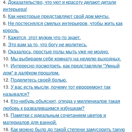
4.
Доказательство, что уют и красоту делают детали
интерьера!
5.
Как некоторые представляют свой дом мечты.
6.
Не постеснялся смелых интерьеров, чтобы жить как
король.
7.
Кажется, этот мужик что-то знает.
8.
Это вам за то, что богу не молитесь.
9.
Оказалось, простые полы мыть уже не модно.
10.
Мы выбираем себе комнату на неделю выходных.
11.
Интересно посмотреть, как представляли "Умный
дом" в далёком прошлом.
12.
Поделитесь своей болью.
13.
У вас есть мысли, почему тот евроремонт так
назывался?
14.
Кто-нибудь объяснит, откуда у миллениалов такая
любовь к развалившимся избушкам?
15.
Памятки с идеальным сочетанием цветов и
материалов для ванной.
16.
Как можно было до такой степени замусорить такую