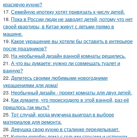
красивую кухню?
17.
Семейную ипотеку хотят привязать к числу детей.
18.
Пока в России люди не заводят детей, потому что нет
своей квартиры, в Китае живут с детьми прямо в
машине.
19.
Какое украшение вы хотели бы оставить в интерьере
после праздников?
20.
На необычный дизайн ванной комнаты решились.
21.
А что вы думаете: нужно ли совмещать туалет и
ванную?
22.
Делитесь своими любимыми новогодними
украшениями для дома!
23.
Необычный дизайн - проект комнаты для двух детей.
24.
Как думаете, что происходило в этой ванной, раз её
пришлось так мыть?
25.
Тот случай, когда мужчина выиграл в выборе
материалов для ремонта.
26.
Девушка свою кухню в сталинке переделывает.
27.
Купили коробку дома с голыми стенами и устроили