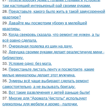
там настоящий интерьерный рай своими руками.
28.
Представьте, какого было жить в такой замусоренной
квартире?
29.
Давайте мы посмотрим уборку в милейшей
квартиры.
30.
Когда свекровь сказала, что ремонт не нужен, а ты
всё равно сделала.
31.
Очередная поделка из шин на дачу.
32.
Девушка своими руками делает реалистичную мини -
библиотеку.
33.
Условие одно: без мата.
34.
Перестаньте листать ленту и посмотрите, какие
милые миниатюры делает этот мужчина.
35.
Зумеры всё чаще выбирают сделать ремонт
самостоятельно, а не вызывать бригаду.
36.
Вот такие развлечения у детей раньше были!
37.
Многие для "Аромата Чистоты" используют
одеколоны для мебели и аромо - палочки.