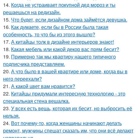
14.
Когда не устраивает покупной дед мороз и ты
решаешься на редизайн.
15.
Что будет, если дизайном дома займётся девушка.
16.
Как думаете, если бы в России была такая
особенность, то что бы из этого вышло?
17.
А китайцы толк в дизайне интерьеров знают!
18.
Какая мебель или какой декор вас прям бесит?
19.
Примерно так мы квартиру нашего типичного
подписчика представляем.
20.
А что было в вашей квартире или доме, когда вы в
него переехали?
21.
А какой цвет вам нравится?
22.
Китайцы придумали интересную технологию - это
специальная стена вешалка.
23.
У всех есть вещь, которая их бесит, но выбросить её
нельзя.
24.
Вот почему-то, когда женщины начинают делать
ремонт, мужчины спешат сказать им, что они всё делают
неправильно.