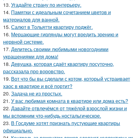
13.
Угадайте страну по интерьеру.
14.
Памятки с идеальным сочетанием цветов и
материалов для ванной.
15.
Салют в Тольятти квартиру поджёг.
16.
Мерцающие гирлянды могут вредить зрению и
нервной системе.
17.
Делитесь своими любимыми новогодними
украшениями для дома!
18.
Девушка, которая сдаёт квартиру посуточно,
рассказала про воровство.
19.
Вот что бы вы сделали с котом, который устраивает
хаос в квартире и всё портит?
20.
Задача не из простых.
21.
У вас любимая комната в квартире или дома есть?
22.
Давайте отвлечёмся от тяжёлой взрослой жизни и
мы вспомним что-нибудь ностальгическое.
23.
В Госдуме хотят признать пустующие квартиры
официально.
24.
Контроль за ремонтом домов сделают коллективным.