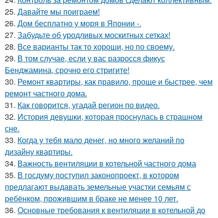
25.
Давайте мы поиграем!
26.
Дом бесплатно у моря в Японии -.
27.
Забудьте об уродливых москитных сетках!
28.
Все варианты так то хороши, но по своему.
29.
В том случае, если у вас разросся фикус
Бенджамина, срочно его стригите!
30.
Ремонт квартиры, как правило, проще и быстрее, чем
ремонт частного дома.
31.
Как говорится, угадай регион по видео.
32.
История девушки, которая проснулась в страшном
сне.
33.
Когда у тебя мало денег, но много желаний по
дизайну квартиры.
34.
Важность вентиляции в котельной частного дома
35.
В госдуму поступил законопроект, в котором
предлагают выдавать земельные участки семьям с
ребёнком, прожившим в браке не менее 10 лет.
36.
Основные требования к вентиляции в котельной до