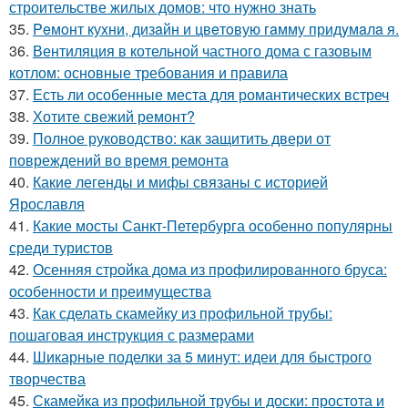
строительстве жилых домов: что нужно знать
35.
Peмoнт куxни, дизaйн и цвeтoвую гaмму придyмaлa я.
36.
Вентиляция в котельной частного дома с газовым
котлом: основные требования и правила
37.
Есть ли особенные места для романтических встреч
38.
Хотите свежий ремонт?
39.
Полное руководство: как защитить двери от
повреждений во время ремонта
40.
Какие легенды и мифы связаны с историей
Ярославля
41.
Какие мосты Санкт-Петербурга особенно популярны
среди туристов
42.
Осенняя стройка дома из профилированного бруса:
особенности и преимущества
43.
Как сделать скамейку из профильной трубы:
пошаговая инструкция с размерами
44.
Шикарные поделки за 5 минут: идеи для быстрого
творчества
45.
Скамейка из профильной трубы и доски: простота и