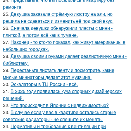
ремонта.
25.
Девушка заказала стрёмную люстру на али, но
решила не сдаваться и изменить её под свой вкус.
26.
Сначала девушки обнаружили пласты с мини -
плиткой, а потом всё как в тумане.
27.
Наконец - то кто-то показал, как живут американцы в
небольших городках.
28.
Девушка своими руками делает реалистичную мини -
библиотеку.
29.
Перестаньте листать ленту и посмотрите, какие
милые миниатюры делает этот мужчина.
30.
Эскалаторы в ТЦ России - всё.
31.
В 2025 году появилась куча спорных дизайнерских
решений.
32.
Что происходит в Японии с недвижимостью?
33.
В случае если у вас в квартире остались старые
советские радиаторы - не спешите их менять!
34.
Нормативы и требования к вентиляции при