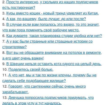
2.
Просто интересно, у скольких из наших подписчиков
есть постирочная?
3.
Куры вместо кошек - новый тренд удивляет из Китая.
4.
А как, по-вашему, было лучше: до или после?
5.
В случае если вам попалось это видео, то это значит,
что вам пора поменять своё рабочее место.
6.
Как думаете, такая планировка студии удобна или нет?
7.
А у вас были странные или страшные истории со
строителями?
8.
Вот вы не обращаете внимание на потолок в ремонте,
а его цвет очень важен!
9.
В Швеции нельзя оставить кота одного на целый день.
10.
Поделитесь своей болью.
11.
А что нет, мы и так по жизни клоуны, почему бы не
сделать себе подобающее жилище?
12.
Говорят, что сантехники сейчас очень много
зарабатывают.
13.
Девушка попросила подписчиков придумать, что
делать в этом углу и тут началось.