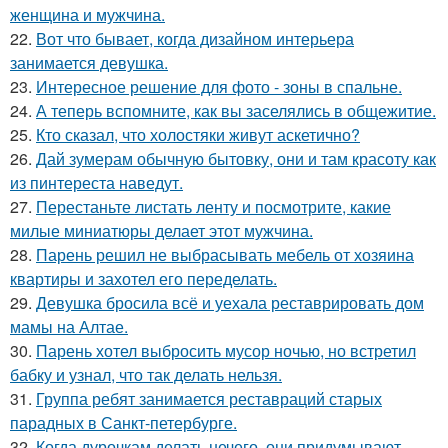
женщина и мужчина.
22.
Вот что бывает, когда дизайном интерьера
занимается девушка.
23.
Интересное решение для фото - зоны в спальне.
24.
А теперь вспомните, как вы заселялись в общежитие.
25.
Кто сказал, что холостяки живут аскетично?
26.
Дай зумерам обычную бытовку, они и там красоту как
из пинтереста наведут.
27.
Перестаньте листать ленту и посмотрите, какие
милые миниатюры делает этот мужчина.
28.
Парень решил не выбрасывать мебель от хозяина
квартиры и захотел его переделать.
29.
Девушка бросила всё и уехала реставрировать дом
мамы на Алтае.
30.
Парень хотел выбросить мусор ночью, но встретил
бабку и узнал, что так делать нельзя.
31.
Группа ребят занимается реставраций старых
парадных в Санкт-петербурге.
32.
Когда дурочкам делать нечего, они придумывают