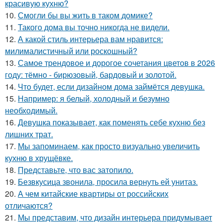
красивую кухню?
10.
Смогли бы вы жить в таком домике?
11.
Такого дома вы точно никогда не видели.
12.
А какой стиль интерьера вам нравится:
милималистичный или роскошный?
13.
Самое трендовое и дорогое сочетания цветов в 2026
году: тёмно - бирюзовый, бардовый и золотой.
14.
Что будет, если дизайном дома займётся девушка.
15.
Например: я белый, холодный и безумно
необходимый.
16.
Девушка показывает, как поменять себе кухню без
лишних трат.
17.
Мы запоминаем, как просто визуально увеличить
кухню в хрущёвке.
18.
Представьте, что вас затопило.
19.
Безвкусица звонила, просила вернуть ей унитаз.
20.
А чем китайские квартиры от российских
отличаются?
21.
Мы представим, что дизайн интерьера придумывает