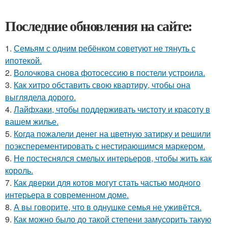
Последние обновления на сайте:
1.
Семьям с одним ребёнком советуют не тянуть с
ипотекой.
2.
Волочкова снова фотосессию в постели устроила.
3.
Как хитро обставить свою квартиру, чтобы она
выглядела дорого.
4.
Лайфхаки, чтобы поддерживать чистоту и красоту в
вашем жилье.
5.
Когда пожалели денег на цветную затирку и решили
поэксперементировать с нестирающимся маркером.
6.
Не постеснялся смелых интерьеров, чтобы жить как
король.
7.
Как дверки для котов могут стать частью модного
интерьера в современном доме.
8.
А вы говорите, что в однушке семья не уживётся.
9.
Как можно было до такой степени замусорить такую