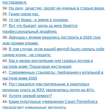
постараемся.
34.
На дачу, зачастую, свозят не нужные и старые вещи.
35.
Гении среди нас.
36.
10 лет брака - и земля в подарок.
37.
Вот что бывает, когда за дело берётся
профессиональный дизайнер.
38.
Девушка с мужем решились построить в 2025 году
дом своими руками.
39.
В том случае, если вашей мечтой было сделать себе
синюю кухню - не спешите.
40.
Как я делаю вентиляцию для газовых котлов в
частном доме: Пошаговая инструкция
41.
Современные стандарты: требования к котельной в
частном доме 2025
42.
Рост оказался чувствительным: в некоторых
регионах плата за ЖКХ увеличилась почти на 40%.
43.
Хотите свежий ремонт?
44.
Какие культурные учреждения Санкт-Петербурга
предлагают уникальные экспонаты