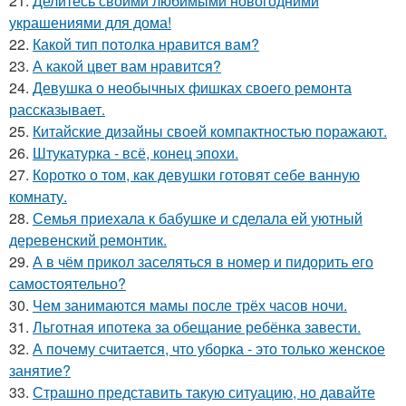
21.
Делитесь своими любимыми новогодними
украшениями для дома!
22.
Какой тип потолка нравится вам?
23.
А какой цвет вам нравится?
24.
Девушка о необычных фишках своего ремонта
рассказывает.
25.
Китайские дизайны своей компактностью поражают.
26.
Штукатурка - всё, конец эпохи.
27.
Коротко о том, как девушки готовят себе ванную
комнату.
28.
Семья приехала к бабушке и сделала ей уютный
деревенский ремонтик.
29.
А в чём прикол заселяться в номер и пидорить его
самостоятельно?
30.
Чем занимаются мамы после трёх часов ночи.
31.
Льготная ипотека за обещание ребёнка завести.
32.
А почему считается, что уборка - это только женское
занятие?
33.
Страшно представить такую ситуацию, но давайте