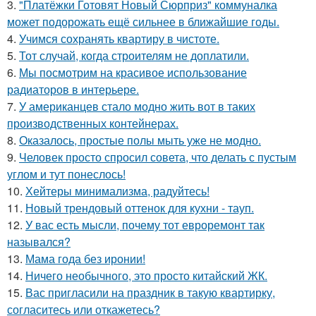
3.
"Платёжки Готовят Новый Сюрприз" коммуналка
может подорожать ещё сильнее в ближайшие годы.
4.
Учимся сохранять квартиру в чистоте.
5.
Тот случай, когда строителям не доплатили.
6.
Мы посмотрим на красивое использование
радиаторов в интерьере.
7.
У американцев стало модно жить вот в таких
производственных контейнерах.
8.
Оказалось, простые полы мыть уже не модно.
9.
Человек просто спросил совета, что делать с пустым
углом и тут понеслось!
10.
Хейтеры минимализма, радуйтесь!
11.
Новый трендовый оттенок для кухни - тауп.
12.
У вас есть мысли, почему тот евроремонт так
назывался?
13.
Мама года без иронии!
14.
Ничего необычного, это просто китайский ЖК.
15.
Вас пригласили на праздник в такую квартирку,
согласитесь или откажетесь?