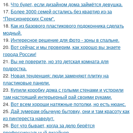
16.
Что будет, если дизайном дома займётся девушка.
17.
Более 3000 семей остались без квартир из-за
"Пенсионерских Схем".
18.
Как из базового пластикового подоконника сделать
модный.
19.
Интересное решение для фото - зоны в спальне.
20.
Вот сейчас и мы проверим, как хорошо вы знаете
города России!
21.
Вы не поверите, но это детская комната для
подростка.
22.
Новая тенденция: люди заменяют плитку на
пластиковые панели.
23.
Купили коробку дома с голыми стенами и устроили
там настоящий интерьерный рай своими руками.
24.
Вот всем хороши натяжные потолки, но есть нюанс.
25.
Дай зумерам обычную бытовку, они и там красоту как
из пинтереста наведут.
26.
Вот что бывает, когда за дело берётся
профессиональный дизайнер.