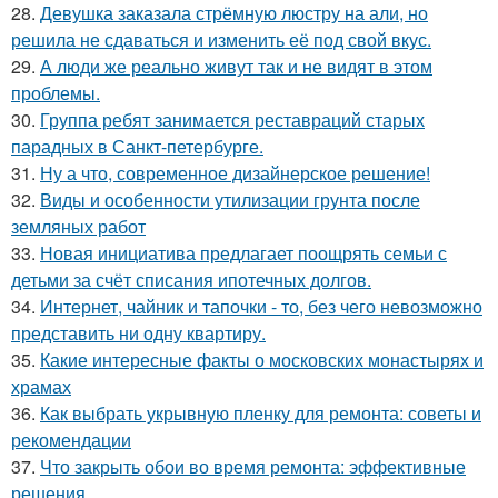
28.
Девушка заказала стрёмную люстру на али, но
решила не сдаваться и изменить её под свой вкус.
29.
А люди же реально живут так и не видят в этом
проблемы.
30.
Группа ребят занимается реставраций старых
парадных в Санкт-петербурге.
31.
Ну а что, современное дизайнерское решение!
32.
Виды и особенности утилизации грунта после
земляных работ
33.
Новая инициатива предлагает поощрять семьи с
детьми за счёт списания ипотечных долгов.
34.
Интернет, чайник и тапочки - то, без чего невозможно
представить ни одну квартиру.
35.
Какие интересные факты о московских монастырях и
храмах
36.
Как выбрать укрывную пленку для ремонта: советы и
рекомендации
37.
Что закрыть обои во время ремонта: эффективные
решения