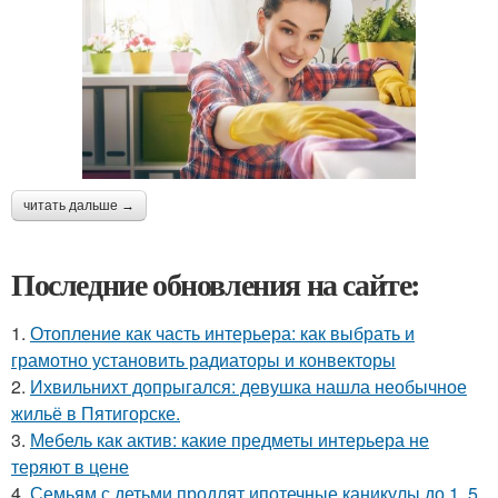
читать дальше →
Последние обновления на сайте:
1.
Отопление как часть интерьера: как выбрать и
грамотно установить радиаторы и конвекторы
2.
Ихвильнихт допрыгался: девушка нашла необычное
жильё в Пятигорске.
3.
Мебель как актив: какие предметы интерьера не
теряют в цене
4.
Семьям с детьми продлят ипотечные каникулы до 1, 5