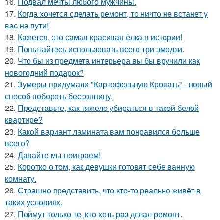
16.
Подвал мечты любого мужчины.
17.
Когда хочется сделать ремонт, то ничто не встанет у
вас на пути!
18.
Кажется, это самая красивая ёлка в истории!
19.
Попытайтесь использовать всего три эмодзи.
20.
Что бы из предмета интерьера вы бы вручили как
новогодний подарок?
21.
Зумеры придумали "Картофельную Кровать" - новый
способ побороть бессонницу.
22.
Представьте, как тяжело убираться в такой белой
квартире?
23.
Какой вариант ламината вам понравился больше
всего?
24.
Давайте мы поиграем!
25.
Коротко о том, как девушки готовят себе ванную
комнату.
26.
Страшно представить, что кто-то реально живёт в
таких условиях.
27.
Поймут только те, кто хоть раз делал ремонт.