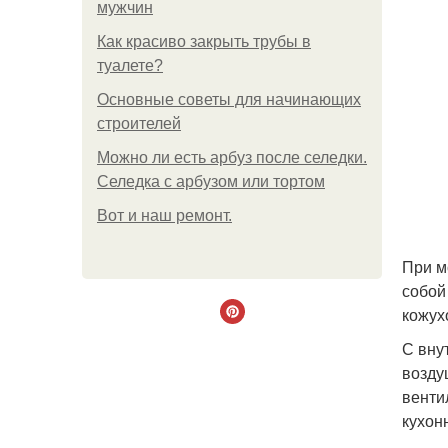
мужчин
Как красиво закрыть трубы в
туалете?
Основные советы для начинающих
строителей
Можно ли есть арбуз после селедки.
Селедка с арбузом или тортом
Boт и наш ремoнт.
При м
собой
кожух
С вну
возду
венти
кухон