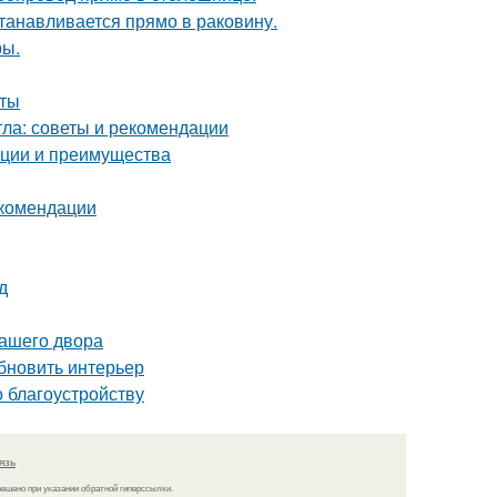
танавливается прямо в раковину.
ры.
оты
тла: советы и рекомендации
ации и преимущества
екомендации
д
вашего двора
бновить интерьер
о благоустройству
язь
решено при указании обратной гиперссылки.