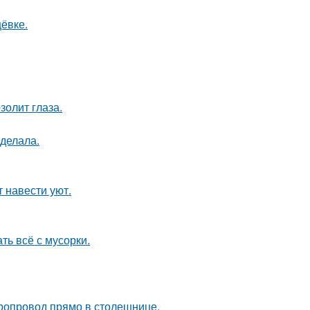
ёвке.
золит глаза.
сделала.
 навести уют.
ть всё с мусорки.
оропровод прямо в столешнице.