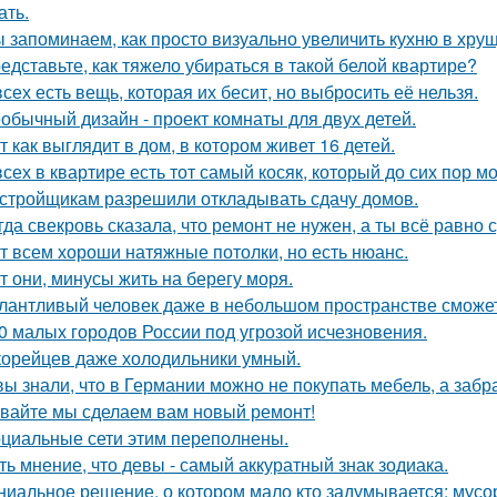
ать.
 запоминаем, как просто визуально увеличить кухню в хрущ
едставьте, как тяжело убираться в такой белой квартире?
всех есть вещь, которая их бесит, но выбросить её нельзя.
обычный дизайн - проект комнаты для двух детей.
т как выглядит в дом, в котором живет 16 детей.
всех в квартире есть тот самый косяк, который до сих пор мо
стройщикам разрешили откладывать сдачу домов.
гда свекровь сказала, что ремонт не нужен, а ты всё равно 
т всем хороши натяжные потолки, но есть нюанс.
т они, минусы жить на берегу моря.
лантливый человек даже в небольшом пространстве сможет
0 малых городов России под угрозой исчезновения.
корейцев даже холодильники умный.
вы знали, что в Германии можно не покупать мебель, а забра
вайте мы сделаем вам новый ремонт!
циальные сети этим переполнены.
ть мнение, что девы - самый аккуратный знак зодиака.
ниальное решение, о котором мало кто задумывается: мус