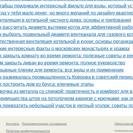
тайцы придумали интересный фильтр для воды, который ус
гда у тебя мало денег, но много желаний по дизайну кварти
нтиляция в котельной частного дома: основы и требования
к рассчитать диаметр вытяжки котла для эффективной раб
к выбрать правильный диаметр вентканала для газового ко
тественная вентиляция котельной и кухни: основы организ
кие интересные факты о московских монастырях и храмах
к закрыть комнату во время ремонта: полезные советы и р
м закрыть диван во время ремонта: полное руководство
рывные пленки для ремонта: все виды и их применение
к развивалась промышленность Коврова в советский перио
к построить дом из бруса: ключевые этапы
вочка из металла со спинкой: практичность и комфорт для 
еимущества штор на потолочном карнизе с крючками: как о
к превратить небольшой участок в уютный уголок: советы п
Контакты
Пользовательское соглашение
Обратная св
Политика конфидециальности
Копирование раз