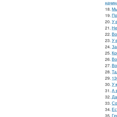
начин
18.
Мы
19.
Пр
20.
У 
21.
Не
22.
Во
23.
У 
24.
За
25.
Ко
26.
Во
27.
Во
28.
Та
29.
13
30.
У 
31.
А 
32.
Да
33.
Со
34.
Ес
35.
Ге