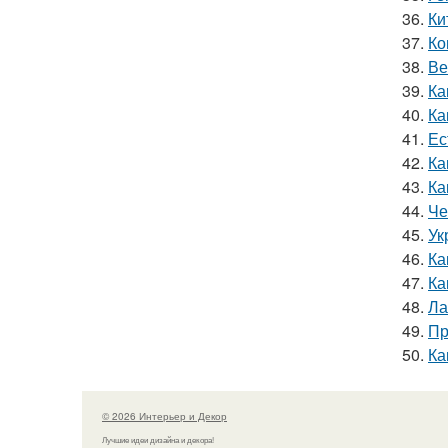
36.
Ки
37.
Ко
38.
Ве
39.
Ка
40.
Ка
41.
Ес
42.
Ка
43.
Ка
44.
Че
45.
Ук
46.
Ка
47.
Ка
48.
Ла
49.
Пр
50.
Ка
© 2026 Интерьер и Декор
Лучшие идеи дизайна и декора!