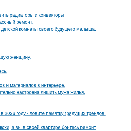
овить радиаторы и конвекторы
лассный ремонт.
е детской комнаты своего будущего малыша.
ившую женщину.
сь.
в и материалов в интерьере.
ительно настроена лишить мужа жилья.
 в 2026 году - ловите памятку грядущих трендов.
юхи, а вы в своей квартире боитесь ремонт