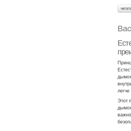
читат
Вас
Ест
пре
Принц
Естес
дымох
внутр
легче
Этот 
дымох
важно
безоп