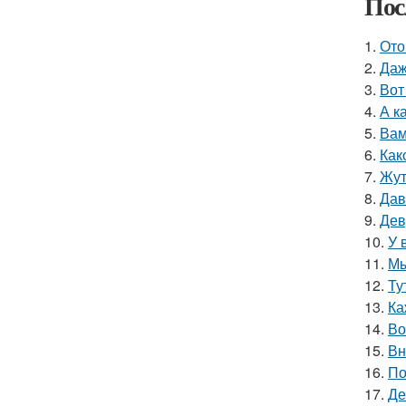
Пос
1.
Ото
2.
Даж
3.
Вот
4.
А к
5.
Вам
6.
Как
7.
Жут
8.
Дав
9.
Дев
10.
У 
11.
Мы
12.
Ту
13.
Ка
14.
Во
15.
Вн
16.
По
17.
Де