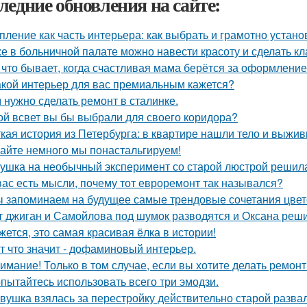
ледние обновления на сайте:
пление как часть интерьера: как выбрать и грамотно устан
е в больничной палате можно навести красоту и сделать к
 что бывает, когда счастливая мама берётся за оформлени
акой интерьер для вас премиальным кажется?
 нужно сделать ремонт в сталинке.
ой всвет вы бы выбрали для своего коридора?
кая история из Петербурга: в квартире нашли тело и выж
айте немного мы понастальгируем!
ушка на необычный эксперимент со старой люстрой решила
вас есть мысли, почему тот евроремонт так назывался?
 запоминаем на будущее самые трендовые сочетания цвето
т джиган и Самойлова под шумок разводятся и Оксана реш
жется, это самая красивая ёлка в истории!
т что значит - дофаминовый интерьер.
имание! Только в том случае, если вы хотите делать ремонт
пытайтесь использовать всего три эмодзи.
вушка взялась за перестройку действительно старой развал