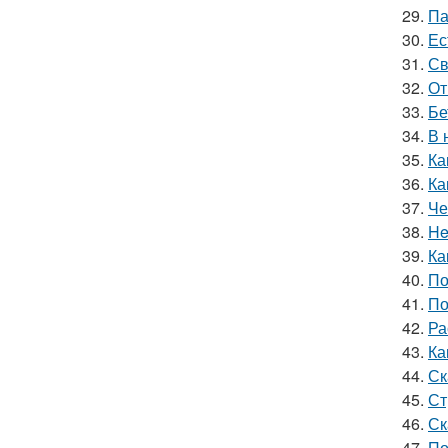
29.
Па
30.
Ес
31.
Св
32.
От
33.
Бе
34.
В 
35.
Ка
36.
Ка
37.
Че
38.
He
39.
Ка
40.
По
41.
По
42.
Ра
43.
Ка
44.
Ск
45.
Ст
46.
Ск
47.
По