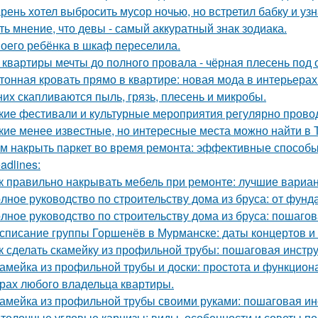
рень хотел выбросить мусор ночью, но встретил бабку и узна
ть мнение, что девы - самый аккуратный знак зодиака.
оего ребёнка в шкаф переселила.
 квартиры мечты до полного провала - чёрная плесень под 
тонная кровать прямо в квартире: новая мода в интерьерах
них скапливаются пыль, грязь, плесень и микробы.
кие фестивали и культурные мероприятия регулярно прово
кие менее известные, но интересные места можно найти в 
м накрыть паркет во время ремонта: эффективные способ
adlines:
к правильно накрывать мебель при ремонте: лучшие вариа
лное руководство по строительству дома из бруса: от фун
лное руководство по строительству дома из бруса: пошаго
списание группы Горшенёв в Мурманске: даты концертов и
к сделать скамейку из профильной трубы: пошаговая инстр
амейка из профильной трубы и доски: простота и функцион
рах любого владельца квартиры.
амейка из профильной трубы своими руками: пошаговая ин
толочные угловые карнизы: виды, особенности и советы п