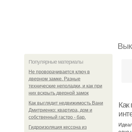
Вык
Популярные материалы
Не проворачивается ключ в
дверном замке. Разные
технические неполадки, и как при
них вскрыть дверной замок
Как выглядит недвижимость Вани
Как 
Дмитриенко: квартира, дом и
инт
собственный гастро - бар.
Идеал
Гидроизоляция кессона из
одно 