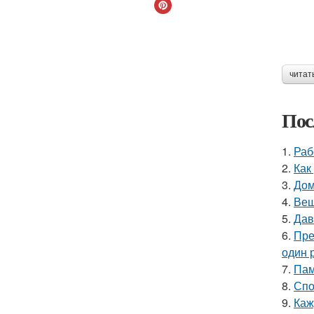
читат
Пос
1.
Раб
2.
Как
3.
Дом
4.
Вещ
5.
Дав
6.
Пре
один р
7.
Пам
8.
Спо
9.
Каж