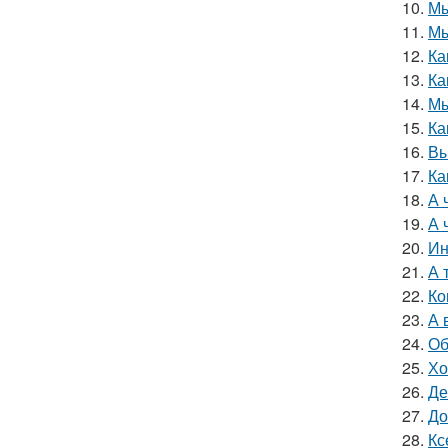
10.
Мы
11.
Мы
12.
Ка
13.
Ка
14.
Мы
15.
Ка
16.
Вы
17.
Ка
18.
А 
19.
А 
20.
Ин
21.
А 
22.
Ко
23.
А 
24.
Об
25.
Хо
26.
Де
27.
До
28.
Кс