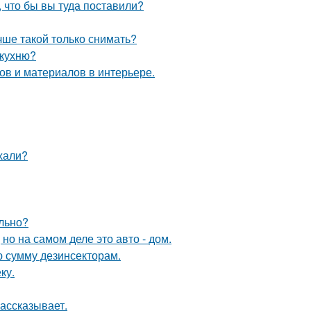
, что бы вы туда поставили?
чше такой только снимать?
 кухню?
в и материалов в интерьере.
ехали?
ельно?
 но на самом деле это авто - дом.
ю сумму дезинсекторам.
ку.
рассказывает.