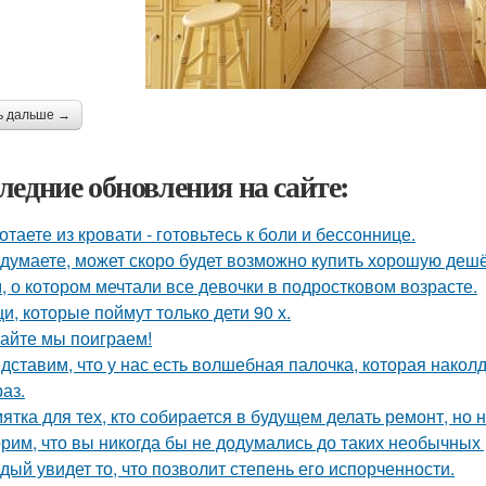
ь дальше →
ледние обновления на сайте:
отаете из кровати - готовьтесь к боли и бессоннице.
 думаете, может скоро будет возможно купить хорошую деш
, о котором мечтали все девочки в подростковом возрасте.
и, которые поймут только дети 90 х.
айте мы поиграем!
дставим, что у нас есть волшебная палочка, которая наколду
аз.
ятка для тех, кто собирается в будущем делать ремонт, но 
рим, что вы никогда бы не додумались до таких необычных
дый увидет то, что позволит степень его испорченности.