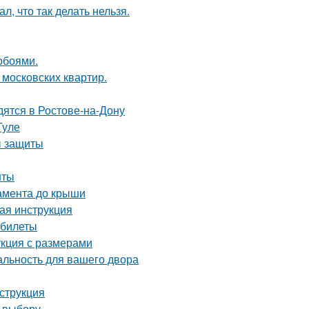
л, что так делать нельзя.
обоями.
 московских квартир.
дятся в Ростове-на-Дону
Туле
ы защиты
нты
дамента до крыши
вая инструкция
 билеты
укция с размерами
альность для вашего двора
струкция
о выбору