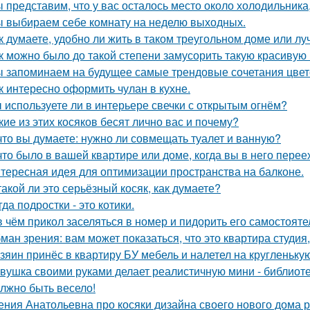
 представим, что у вас осталось место около холодильника
 выбираем себе комнату на неделю выходных.
к думаете, удобно ли жить в таком треугольном доме или лу
к можно было до такой степени замусорить такую красивую
 запоминаем на будущее самые трендовые сочетания цвето
к интересно оформить чулан в кухне.
 используете ли в интерьере свечки с открытым огнём?
кие из этих косяков бесят лично вас и почему?
что вы думаете: нужно ли совмещать туалет и ванную?
что было в вашей квартире или доме, когда вы в него пере
тересная идея для оптимизации пространства на балконе.
такой ли это серьёзный косяк, как думаете?
гда подростки - это котики.
в чём прикол заселяться в номер и пидорить его самостоят
ман зрения: вам может показаться, что это квартира студия,
зяин принёс в квартиру БУ мебель и налетел на кругленьку
вушка своими руками делает реалистичную мини - библиоте
лжно быть весело!
ения Анатольевна про косяки дизайна своего нового дома 