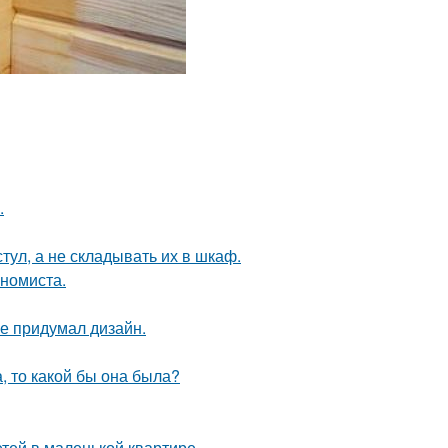
.
тул, а не складывать их в шкаф.
ономиста.
не придумал дизайн.
а, то какой бы она была?
етей в маленькой квартире.