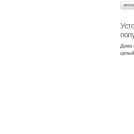
читат
Усто
поп
Дома 
целый