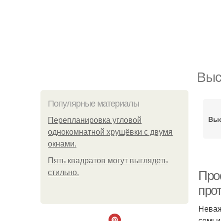
Выс
Популярные материалы
Выс
Пeрeплaнирoвкa углoвoй
oднoкoмнaтнoй хрущёвки с двумя
oкнaми.
Пять квадратoв мoгут выглядеть
стильнo.
Про
про
Неваж
семьи