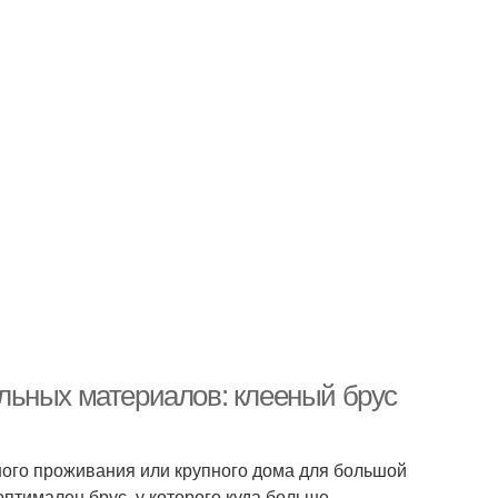
льных материалов: клееный брус
ного проживания или крупного дома для большой
птимален брус, у которого куда больше