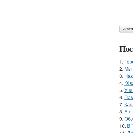
читат
Пос
1.
Гор
2.
Мы 
3.
Нак
4.
"Хв
5.
Учи
6.
Пам
7.
Как
8.
А е
9.
Обз
10.
В 
11.
Ло