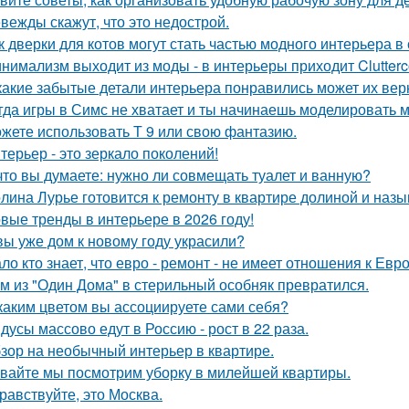
вежды скажут, что это недострой.
к дверки для котов могут стать частью модного интерьера 
нимализм выходит из моды - в интерьеры приходит Clutterc
какие забытые детали интерьера понравились может их вер
гда игры в Симс не хватает и ты начинаешь моделировать 
жете использовать Т 9 или свою фантазию.
терьер - это зеркало поколений!
что вы думаете: нужно ли совмещать туалет и ванную?
лина Лурье готовится к ремонту в квартире долиной и наз
вые тренды в интерьере в 2026 году!
вы уже дом к новому году украсили?
ло кто знает, что евро - ремонт - не имеет отношения к Евро
м из "Один Дома" в стерильный особняк превратился.
каким цветом вы ассоциируете сами себя?
дусы массово едут в Россию - рост в 22 раза.
зор на необычный интерьер в квартире.
вайте мы посмотрим уборку в милейшей квартиры.
равствуйте, это Москва.