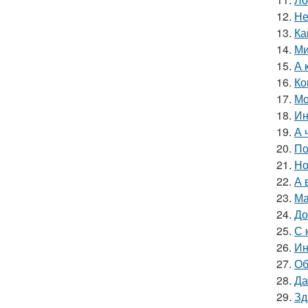
12.
Не
13.
Ка
14.
Ми
15.
А 
16.
Ко
17.
Мо
18.
Ин
19.
А 
20.
По
21.
Но
22.
А 
23.
Ма
24.
До
25.
С 
26.
Ин
27.
Об
28.
Да
29.
Зд