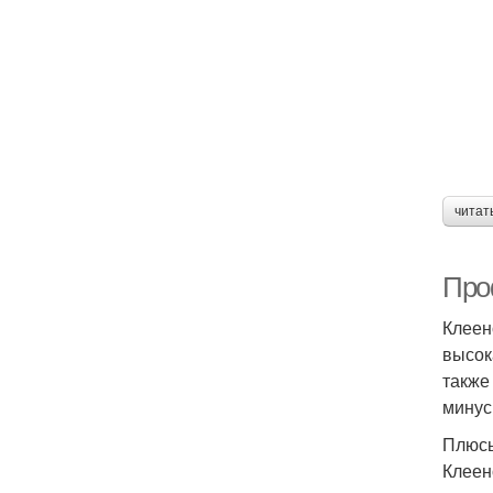
читат
Про
Клеен
высок
также
минус
Плюсы
Клеен