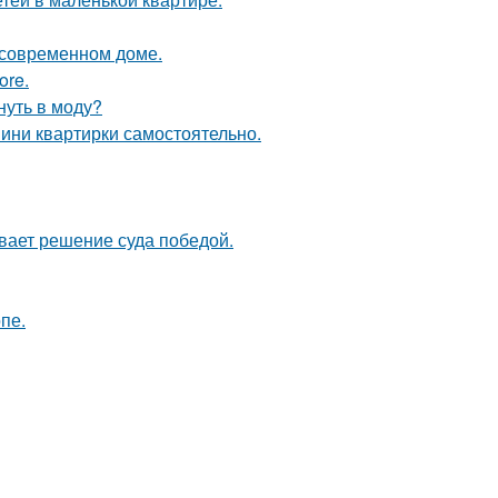
в современном доме.
ore.
нуть в моду?
мини квартирки самостоятельно.
ывает решение суда победой.
пе.