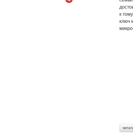
досто
к том
ключ 
микро
читат