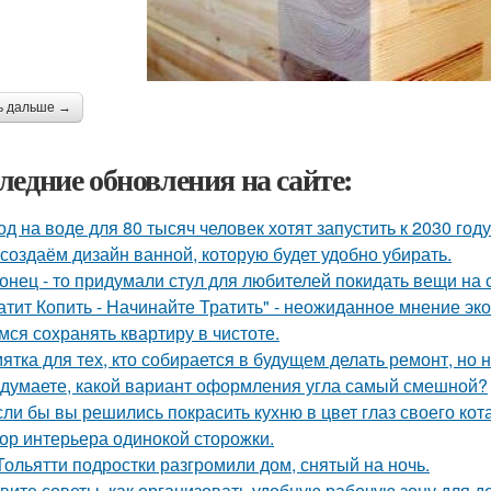
ь дальше →
ледние обновления на сайте:
од на воде для 80 тысяч человек хотят запустить к 2030 году
создаём дизайн ванной, которую будет удобно убирать.
онец - то придумали стул для любителей покидать вещи на с
атит Копить - Начинайте Тратить" - неожиданное мнение эк
мся сохранять квартиру в чистоте.
ятка для тех, кто собирается в будущем делать ремонт, но 
 думаете, какой вариант оформления угла самый смешной?
сли бы вы решились покрасить кухню в цвет глаз своего кот
ор интерьера одинокой сторожки.
Тольятти подростки разгромили дом, снятый на ночь.
вите советы, как организовать удобную рабочую зону для д