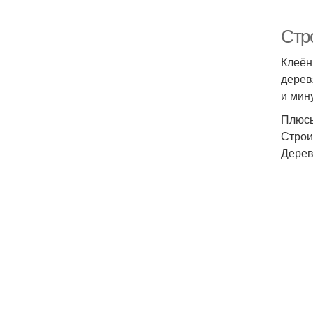
Стр
Клеён
дерев
и мин
Плюсы
Строи
Дерев