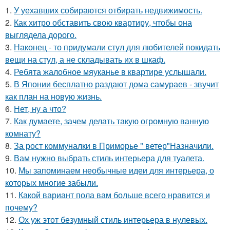
1.
У уехавших собираются отбирать недвижимость.
2.
Как хитро обставить свою квартиру, чтобы она
выглядела дорого.
3.
Наконец - то придумали стул для любителей покидать
вещи на стул, а не складывать их в шкаф.
4.
Ребята жалобное мяуканье в квартире услышали.
5.
В Японии бесплатно раздают дома самураев - звучит
как план на новую жизнь.
6.
Нет, ну а что?
7.
Как думаете, зачем делать такую огромную ванную
комнату?
8.
За рост коммуналки в Приморье " ветер"Назначили.
9.
Вам нужно выбрать стиль интерьера для туалета.
10.
Мы запоминаем необычные идеи для интерьера, о
которых многие забыли.
11.
Какой вариант пола вам больше всего нравится и
почему?
12.
Ох уж этот безумный стиль интерьера в нулевых.