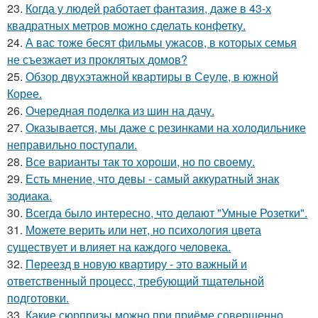
23.
Когда у людей работает фантазия, даже в 43-х
квадратных метров можно сделать конфетку.
24.
А вас тоже бесят фильмы ужасов, в которых семья
не съезжает из проклятых домов?
25.
Обзор двухэтажной квартиры в Сеуле, в южной
Корее.
26.
Очередная поделка из шин на дачу.
27.
Оказывается, мы даже с резинками на холодильнике
неправильно поступали.
28.
Все варианты так то хороши, но по своему.
29.
Есть мнение, что девы - самый аккуратный знак
зодиака.
30.
Всегда было интересно, что делают "Умные Розетки".
31.
Можете верить или нет, но психология цвета
существует и влияет на каждого человека.
32.
Переезд в новую квартиру - это важный и
ответственный процесс, требующий тщательной
подготовки.
33.
Какие сюрпризы можно при приёме совершенно