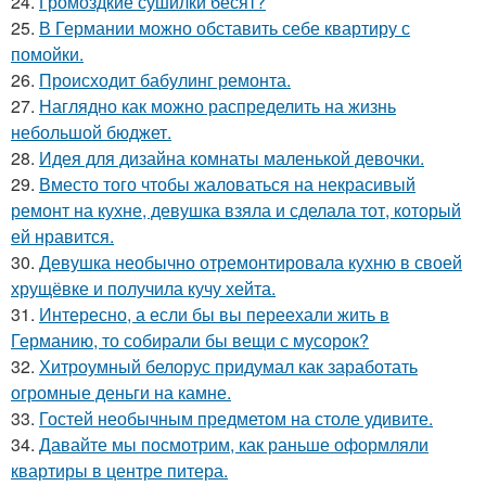
24.
Громоздкие сушилки бесят?
25.
В Германии можно обставить себе квартиру с
помойки.
26.
Происходит бабулинг ремонта.
27.
Наглядно как можно распределить на жизнь
небольшой бюджет.
28.
Идея для дизайна комнаты маленькой девочки.
29.
Вместо того чтобы жаловаться на некрасивый
ремонт на кухне, девушка взяла и сделала тот, который
ей нравится.
30.
Девушка необычно отремонтировала кухню в своей
хрущёвке и получила кучу хейта.
31.
Интересно, а если бы вы переехали жить в
Германию, то собирали бы вещи с мусорок?
32.
Хитроумный белорус придумал как заработать
огромные деньги на камне.
33.
Гостей необычным предметом на столе удивите.
34.
Давайте мы посмотрим, как раньше оформляли
квартиры в центре питера.