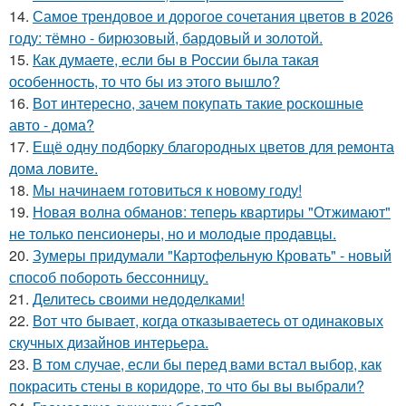
14.
Самое трендовое и дорогое сочетания цветов в 2026
году: тёмно - бирюзовый, бардовый и золотой.
15.
Как думаете, если бы в России была такая
особенность, то что бы из этого вышло?
16.
Вот интересно, зачем покупать такие роскошные
авто - дома?
17.
Ещё одну подборку благородных цветов для ремонта
дома ловите.
18.
Мы начинаем готовиться к новому году!
19.
Новая волна обманов: теперь квартиры "Отжимают"
не только пенсионеры, но и молодые продавцы.
20.
Зумеры придумали "Картофельную Кровать" - новый
способ побороть бессонницу.
21.
Делитесь своими недоделками!
22.
Вот что бывает, когда отказываетесь от одинаковых
скучных дизайнов интерьера.
23.
В том случае, если бы перед вами встал выбор, как
покрасить стены в коридоре, то что бы вы выбрали?