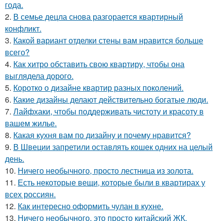
года.
2.
В семье децла снова разгорается квартирный
конфликт.
3.
Какой вариант отделки стены вам нравится больше
всего?
4.
Как хитро обставить свою квартиру, чтобы она
выглядела дорого.
5.
Коротко о дизайне квартир разных поколений.
6.
Какие дизайны делают действительно богатые люди.
7.
Лайфхаки, чтобы поддерживать чистоту и красоту в
вашем жилье.
8.
Какая кухня вам по дизайну и почему нравится?
9.
В Швеции запретили оставлять кошек одних на целый
день.
10.
Ничего необычного, просто лестница из золота.
11.
Есть некоторые вещи, которые были в квартирах у
всех россиян.
12.
Как интересно оформить чулан в кухне.
13.
Ничего необычного, это просто китайский ЖК.