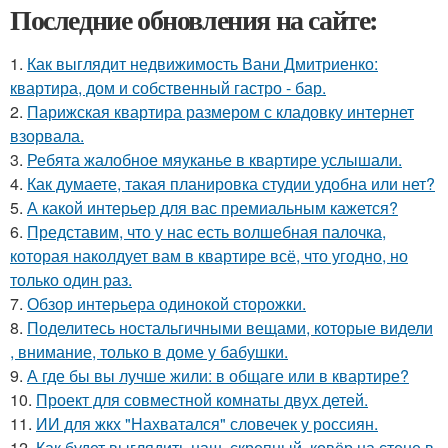
Последние обновления на сайте:
1.
Как выглядит недвижимость Вани Дмитриенко:
квартира, дом и собственный гастро - бар.
2.
Парижская квартира размером с кладовку интернет
взорвала.
3.
Ребята жалобное мяуканье в квартире услышали.
4.
Как думаете, такая планировка студии удобна или нет?
5.
А какой интерьер для вас премиальным кажется?
6.
Представим, что у нас есть волшебная палочка,
которая наколдует вам в квартире всё, что угодно, но
только один раз.
7.
Обзор интерьера одинокой сторожки.
8.
Поделитесь ностальгичными вещами, которые видели
, внимание, только в доме у бабушки.
9.
А где бы вы лучше жили: в общаге или в квартире?
10.
Проект для совместной комнаты двух детей.
11.
ИИ для жкх "Нахватался" словечек у россиян.
12.
Как будет выглядить наш, скрепный, ковёр на стене в