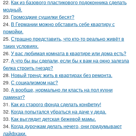
22.
Как из базового пластикового подоконника сделать
модный.
23.
Громоздкие сушилки бесят?
24.
В Германии можно обставить себе квартиру с
помойки.
25.
Страшно представить, что кто-то реально живёт в
таких условиях.
26.
У вас любимая комната в квартире или дома есть?
27.
А что бы вы сделали, если бы к вам на окно залезла
белка строить гнездо?
28.
Новый тренд: жить в квартирах без ремонта.
29.
С социализмом нас?
30.
А вообще, нормально ли класть на пол кухни
ламинат?
31.
Как из старого фонда сделать конфетку!
32.
Когда попытался убраться на даче у деда.
33.
Как выглядит детская бежевой мамы.
34.
Когда дурочкам делать нечего, они придумывают
лайфхаки.