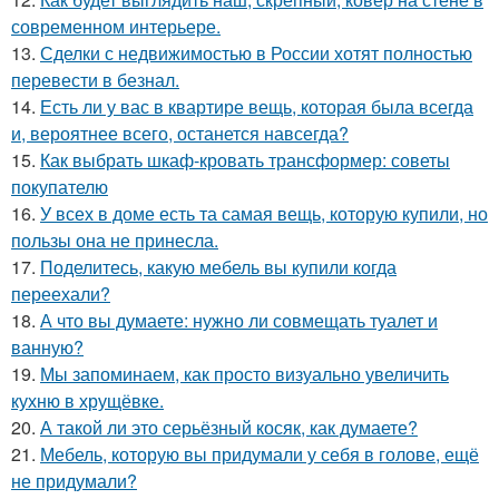
современном интерьере.
13.
Сделки с недвижимостью в России хотят полностью
перевести в безнал.
14.
Есть ли у вас в квартире вещь, которая была всегда
и, вероятнее всего, останется навсегда?
15.
Как выбрать шкаф-кровать трансформер: советы
покупателю
16.
У всех в доме есть та самая вещь, которую купили, но
пользы она не принесла.
17.
Поделитесь, какую мебель вы купили когда
переехали?
18.
А что вы думаете: нужно ли совмещать туалет и
ванную?
19.
Мы запоминаем, как просто визуально увеличить
кухню в хрущёвке.
20.
А такой ли это серьёзный косяк, как думаете?
21.
Мебель, которую вы придумали у себя в голове, ещё
не придумали?