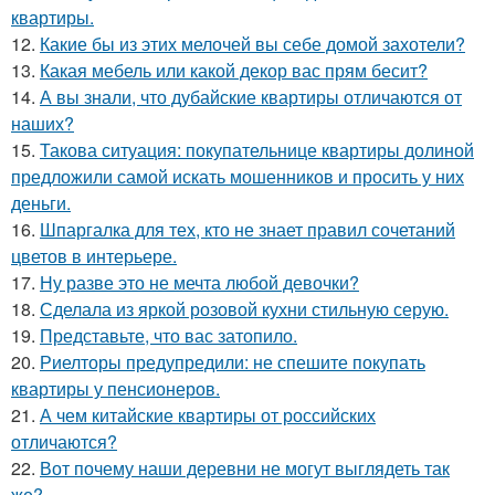
квартиры.
12.
Какие бы из этих мелочей вы себе домой захотели?
13.
Какая мебель или какой декор вас прям бесит?
14.
А вы знали, что дубайские квартиры отличаются от
наших?
15.
Такова ситуация: покупательнице квартиры долиной
предложили самой искать мошенников и просить у них
деньги.
16.
Шпаргалка для тех, кто не знает правил сочетаний
цветов в интерьере.
17.
Ну разве это не мечта любой девочки?
18.
Сделала из яркой розовой кухни стильную серую.
19.
Представьте, что вас затопило.
20.
Риелторы предупредили: не спешите покупать
квартиры у пенсионеров.
21.
А чем китайские квартиры от российских
отличаются?
22.
Вот почему наши деревни не могут выглядеть так
же?