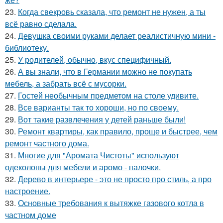
23.
Когда свекровь сказала, что ремонт не нужен, а ты
всё равно сделала.
24.
Девушка своими руками делает реалистичную мини -
библиотеку.
25.
У родителей, обычно, вкус специфичный.
26.
А вы знали, что в Германии можно не покупать
мебель, а забрать всё с мусорки.
27.
Гостей необычным предметом на столе удивите.
28.
Все варианты так то хороши, но по своему.
29.
Вот такие развлечения у детей раньше были!
30.
Ремонт квартиры, как правило, проще и быстрее, чем
ремонт частного дома.
31.
Многие для "Аромата Чистоты" используют
одеколоны для мебели и аромо - палочки.
32.
Дерево в интерьере - это не просто про стиль, а про
настроение.
33.
Основные требования к вытяжке газового котла в
частном доме