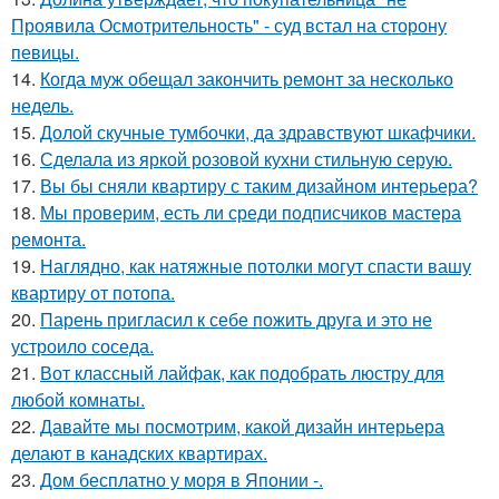
Проявила Осмотрительность" - суд встал на сторону
певицы.
14.
Когда муж обещал закончить ремонт за несколько
недель.
15.
Долой скучные тумбочки, да здравствуют шкафчики.
16.
Сделала из яркой розовой кухни стильную серую.
17.
Вы бы сняли квартиру с таким дизайном интерьера?
18.
Мы проверим, есть ли среди подписчиков мастера
ремонта.
19.
Наглядно, как натяжные потолки могут спасти вашу
квартиру от потопа.
20.
Парень пригласил к себе пожить друга и это не
устроило соседа.
21.
Вот классный лайфак, как подобрать люстру для
любой комнаты.
22.
Давайте мы посмотрим, какой дизайн интерьера
делают в канадских квартирах.
23.
Дом бесплатно у моря в Японии -.