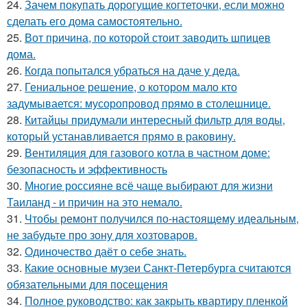
24.
Зачем покупать дорогущие когтеточки, если можно
сделать его дома самостоятельно.
25.
Вот причина, по которой стоит заводить шпицев
дома.
26.
Когда попытался убраться на даче у деда.
27.
Гениальное решение, о котором мало кто
задумывается: мусоропровод прямо в столешнице.
28.
Китайцы придумали интересный фильтр для воды,
который устанавливается прямо в раковину.
29.
Вентиляция для газового котла в частном доме:
безопасность и эффективность
30.
Многие россияне всё чаще выбирают для жизни
Таиланд - и причин на это немало.
31.
Чтобы ремонт получился по-настоящему идеальным,
не забудьте про зону для хозтоваров.
32.
Одиночество даёт о себе знать.
33.
Какие основные музеи Санкт-Петербурга считаются
обязательными для посещения
34.
Полное руководство: как закрыть квартиру пленкой