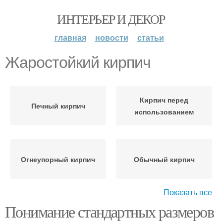
ИНТЕРЬЕР И ДЕКОР
главная
новости
статьи
Жаростойкий кирпич
Кирпич перед
Печный кирпич
использованием
Огнеупорный кирпич
Обычный кирпич
Показать все
Понимание стандартных размеров
Кирпич на
Кирпич для
строительство
строительства