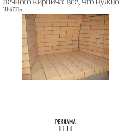
печного кирпича: все, что нужно
знать
Кирпич со временем
Керамический кирпич
Кирпич на
Кирпич на теплоотдачу
эффективность
Кирпич под конкретную
Кирпич для печей
печь
Кирпич при
Кирпич в зависимости
строительстве