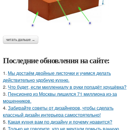
читать дальше →
Последние обновления на сайте:
1.
Мы достаём двойные листочки и учимся делать
действительно удобную кухню.
2.
Что будет, если миллениалу в руки попадёт хрущёвка?
3.
Пенсионер из Москвы лишился 71 миллиона из-за
мошенников.
4.
Забирайте советы от дизайнеров, чтобы сделать
классный дизайн интерьера самостоятельно!
5.
Какая кухня вам по дизайну и почему нравится?
6.
Только не говорите, что не мечтали помыть ванную