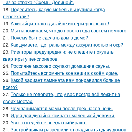
- из-за страха "Схемы Долиной".
18.
Поделитесь, какую мебель вы купили когда
переехали?
19.
А китайцы толк в дизайне интерьеров знают!
20.
Мы напоминаем, что до нового года совсем немного!
21.
Почему бы не сделать дом в доме?
22.
Как думаете, где грань между аккуратностью и окр?
23.
Риелторы предупредили: не спешите покупать
квартиры у пенсионеров.
24.
Россияне массово скупают домашние сауны.
25.
Попытайтесь вспомнить все вещи в своём доме.
26.
Какой вариант ламината вам понравился больше
всего?
27.
Только не говорите, что у вас всегда всё лежит на
своих местах.
28.
Чем занимаются мамы после трёх часов ночи.
29.
Идея для дизайна комнаты маленькой девочки.
30.
Увы, соседей не всегда выбирают.
31.
Застройщикам разрешили откладывать сдачу домов.