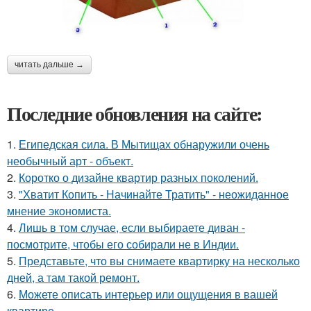
читать дальше →
Последние обновления на сайте:
1.
Египедская сила. В Мытищах обнаружили очень
необычный арт - объект.
2.
Коротко о дизайне квартир разных поколений.
3.
"Хватит Копить - Начинайте Тратить" - неожиданное
мнение экономиста.
4.
Лишь в том случае, если выбираете диван -
посмотрите, чтобы его собирали не в Индии.
5.
Представьте, что вы снимаете квартирку на несколько
дней, а там такой ремонт.
6.
Можете описать интерьер или ощущения в вашей
квартире.