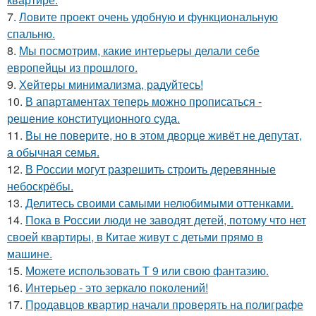
7.
Ловите проект очень удобную и функциональную
спальню.
8.
Мы посмотрим, какие интерьеры делали себе
европейцы из прошлого.
9.
Хейтеры минимализма, радуйтесь!
10.
В апартаментах теперь можно прописаться -
решение конституционного суда.
11.
Вы не поверите, но в этом дворце живёт не депутат,
а обычная семья.
12.
В России могут разрешить строить деревянные
небоскрёбы.
13.
Делитесь своими самыми нелюбимыми оттенками.
14.
Пока в России люди не заводят детей, потому что нет
своей квартиры, в Китае живут с детьми прямо в
машине.
15.
Можете использовать Т 9 или свою фантазию.
16.
Интерьер - это зеркало поколений!
17.
Продавцов квартир начали проверять на полиграфе