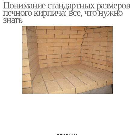
Понимание стандартных размеров
Кирпич перед
Требования к кирпичу
печного кирпича: все, что нужно
строительством
знать