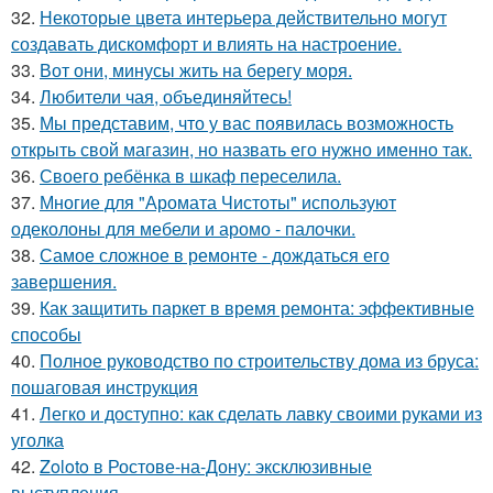
32.
Некоторые цвета интерьера действительно могут
создавать дискомфорт и влиять на настроение.
33.
Вот они, минусы жить на берегу моря.
34.
Любители чая, объединяйтесь!
35.
Мы представим, что у вас появилась возможность
открыть свой магазин, но назвать его нужно именно так.
36.
Своего ребёнка в шкаф переселила.
37.
Многие для "Аромата Чистоты" используют
одеколоны для мебели и аромо - палочки.
38.
Самое сложное в ремонте - дождаться его
завершения.
39.
Как защитить паркет в время ремонта: эффективные
способы
40.
Полное руководство по строительству дома из бруса:
пошаговая инструкция
41.
Легко и доступно: как сделать лавку своими руками из
уголка
42.
Zoloto в Ростове-на-Дону: эксклюзивные
выступления