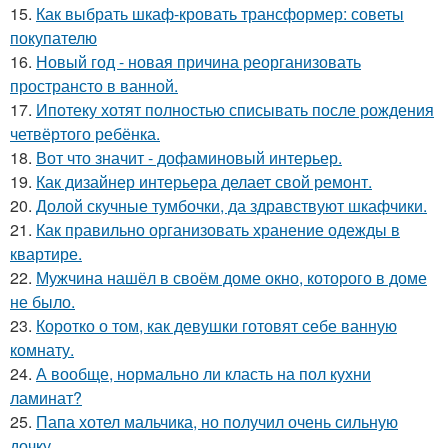
15.
Как выбрать шкаф-кровать трансформер: советы
покупателю
16.
Новый год - новая причина реорганизовать
пространсто в ванной.
17.
Ипотеку хотят полностью списывать после рождения
четвёртого ребёнка.
18.
Вот что значит - дофаминовый интерьер.
19.
Как дизайнер интерьера делает свой ремонт.
20.
Долой скучные тумбочки, да здравствуют шкафчики.
21.
Как правильно организовать хранение одежды в
квартире.
22.
Мужчина нашёл в своём доме окно, которого в доме
не было.
23.
Коротко о том, как девушки готовят себе ванную
комнату.
24.
А вообще, нормально ли класть на пол кухни
ламинат?
25.
Папа хотел мальчика, но получил очень сильную
дочку.