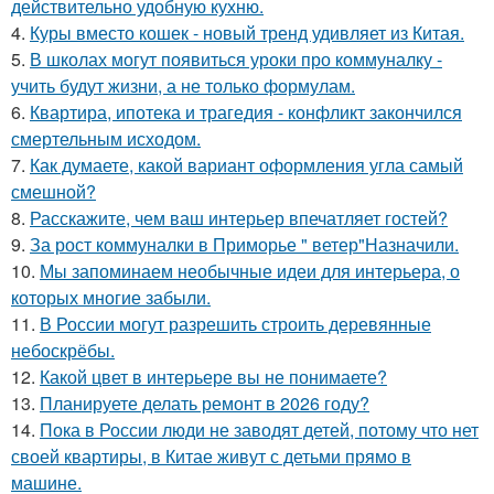
действительно удобную кухню.
4.
Куры вместо кошек - новый тренд удивляет из Китая.
5.
В школах могут появиться уроки про коммуналку -
учить будут жизни, а не только формулам.
6.
Квартира, ипотека и трагедия - конфликт закончился
смертельным исходом.
7.
Как думаете, какой вариант оформления угла самый
смешной?
8.
Расскажите, чем ваш интерьер впечатляет гостей?
9.
За рост коммуналки в Приморье " ветер"Назначили.
10.
Мы запоминаем необычные идеи для интерьера, о
которых многие забыли.
11.
В России могут разрешить строить деревянные
небоскрёбы.
12.
Какой цвет в интерьере вы не понимаете?
13.
Планируете делать ремонт в 2026 году?
14.
Пока в России люди не заводят детей, потому что нет
своей квартиры, в Китае живут с детьми прямо в
машине.