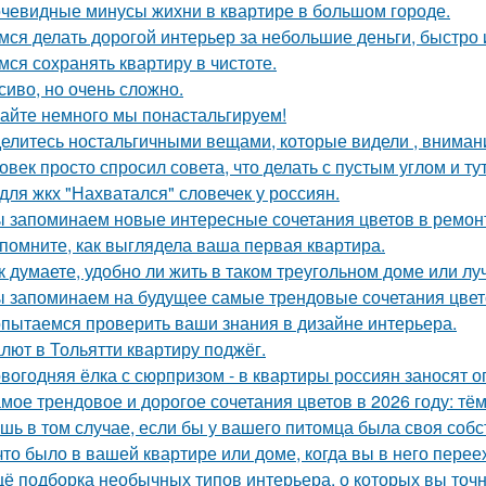
чевидные минусы жихни в квартире в большом городе.
мся делать дорогой интерьер за небольшие деньги, быстро 
мся сохранять квартиру в чистоте.
сиво, но очень сложно.
айте немного мы понастальгируем!
елитесь ностальгичными вещами, которые видели , внимани
овек просто спросил совета, что делать с пустым углом и ту
для жкх "Нахватался" словечек у россиян.
 запоминаем новые интересные сочетания цветов в ремонте
помните, как выглядела ваша первая квартира.
к думаете, удобно ли жить в таком треугольном доме или лу
 запоминаем на будущее самые трендовые сочетания цвето
пытаемся проверить ваши знания в дизайне интерьера.
лют в Тольятти квартиру поджёг.
вогодняя ёлка с сюрпризом - в квартиры россиян заносят 
мое трендовое и дорогое сочетания цветов в 2026 году: тё
шь в том случае, если бы у вашего питомца была своя собс
что было в вашей квартире или доме, когда вы в него пере
ё подборка необычных типов интерьера, о которых вы точн