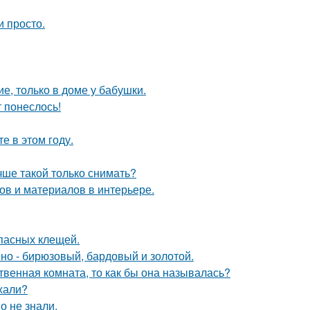
и просто.
е, только в доме у бабушки.
т понеслось!
 в этом году.
чше такой только снимать?
в и материалов в интерьере.
опасных клещей.
мно - бирюзовый, бардовый и золотой.
твенная комната, то как бы она называлась?
ехали?
о не знали.