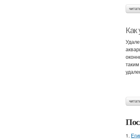
читат
Как 
Удале
аквар
оконн
таким
удале
читат
Пос
1.
Еги