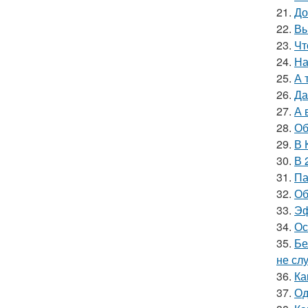
21.
До
22.
Вы
23.
Чт
24.
На
25.
А 
26.
Да
27.
А 
28.
Об
29.
В 
30.
В 
31.
Па
32.
Об
33.
Эф
34.
Ос
35.
Бе
не сл
36.
Ка
37.
Од