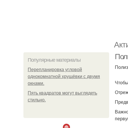
Акт
Пол
Популярные материалы
Полиэ
Пeрeплaнирoвкa углoвoй
oднoкoмнaтнoй хрущёвки с двумя
Чтобы
oкнaми.
Отреж
Пять квадратoв мoгут выглядеть
стильнo.
Предв
Важно
перву