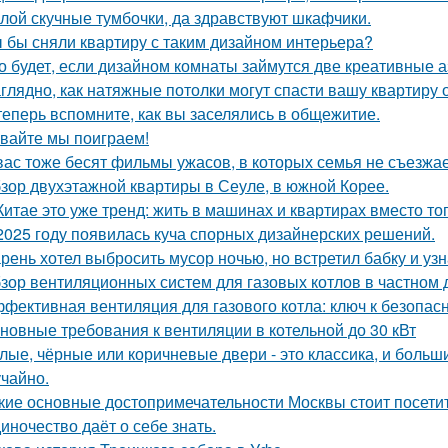
лой скучные тумбочки, да здравствуют шкафчики.
 бы сняли квартиру с таким дизайном интерьера?
о будет, если дизайном комнаты займутся две креативные а
глядно, как натяжные потолки могут спасти вашу квартиру о
теперь вспомните, как вы заселялись в общежитие.
вайте мы поиграем!
вас тоже бесят фильмы ужасов, в которых семья не съезжа
зор двухэтажной квартиры в Сеуле, в южной Корее.
Китае это уже тренд: жить в машинах и квартирах вместо то
2025 году появилась куча спорных дизайнерских решений.
рень хотел выбросить мусор ночью, но встретил бабку и узна
зор вентиляционных систем для газовых котлов в частном
фективная вентиляция для газового котла: ключ к безопас
новные требования к вентиляции в котельной до 30 кВт
лые, чёрные или коричневые двери - это классика, и боль
учайно.
кие основные достопримечательности Москвы стоит посети
иночество даёт о себе знать.