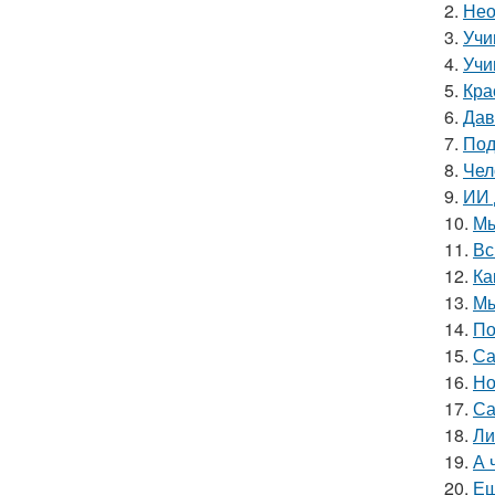
2.
Нео
3.
Учи
4.
Учи
5.
Кра
6.
Дав
7.
Под
8.
Чел
9.
ИИ 
10.
Мы
11.
Вс
12.
Ка
13.
Мы
14.
По
15.
Са
16.
Но
17.
Са
18.
Ли
19.
А 
20.
Ещ