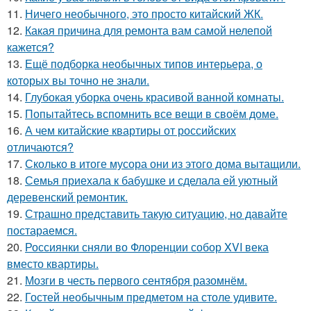
11.
Ничего необычного, это просто китайский ЖК.
12.
Какая причина для ремонта вам самой нелепой
кажется?
13.
Ещё подборка необычных типов интерьера, о
которых вы точно не знали.
14.
Глубокая уборка очень красивой ванной комнаты.
15.
Попытайтесь вспомнить все вещи в своём доме.
16.
А чем китайские квартиры от российских
отличаются?
17.
Сколько в итоге мусора они из этого дома вытащили.
18.
Семья приехала к бабушке и сделала ей уютный
деревенский ремонтик.
19.
Страшно представить такую ситуацию, но давайте
постараемся.
20.
Россиянки сняли во Флоренции собор XVI века
вместо квартиры.
21.
Мозги в честь первого сентября разомнём.
22.
Гостей необычным предметом на столе удивите.