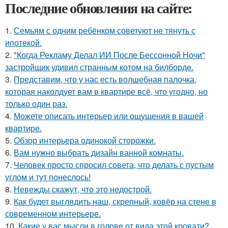
Последние обновления на сайте:
1.
Семьям с одним ребёнком советуют не тянуть с
ипотекой.
2.
"Когда Рекламу Делал ИИ После Бессонной Ночи"
застройщик удивил странным котом на билборде.
3.
Представим, что у нас есть волшебная палочка,
которая наколдует вам в квартире всё, что угодно, но
только один раз.
4.
Можете описать интерьер или ощущения в вашей
квартире.
5.
Обзор интерьера одинокой сторожки.
6.
Вам нужно выбрать дизайн ванной комнаты.
7.
Человек просто спросил совета, что делать с пустым
углом и тут понеслось!
8.
Невежды скажут, что это недострой.
9.
Как будет выглядить наш, скрепный, ковёр на стене в
современном интерьере.
10.
Какие у вас мысли в голове от вида этой кровати?