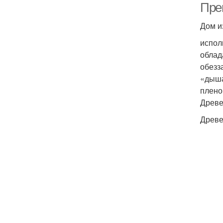
Пре
Дом и
испол
облад
обезз
«дыша
плено
Древе
Древе