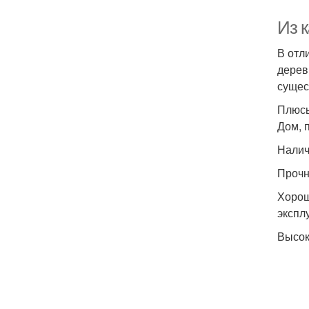
Из к
В отл
дерев
сущес
Плюс
Дом, 
Налич
Прочн
Хорош
экспл
Высок