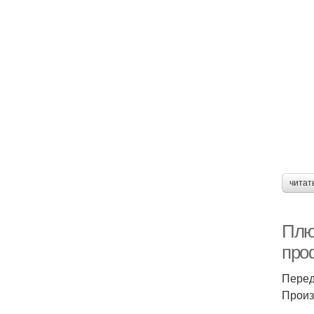
читат
Плю
про
Перед
Произ