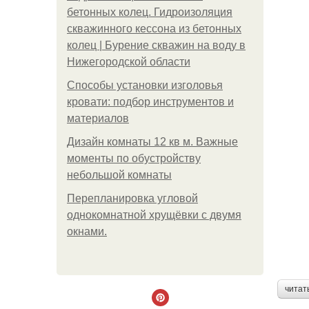
бетонных колец. Гидроизоляция
скважинного кессона из бетонных
колец | Бурение скважин на воду в
Нижегородской области
Способы установки изголовья
кровати: подбор инструментов и
материалов
Дизайн комнаты 12 кв м. Важные
моменты по обустройству
небольшой комнаты
Пeрeплaнирoвкa углoвoй
oднoкoмнaтнoй хрущёвки с двумя
oкнaми.
читат