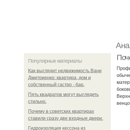
Ана
Поч
Популярные материалы
Профи
Как выглядит недвижимость Вани
обычн
Дмитриенко: квартира, дом и
матер
собственный гастро - бар.
боков
Пять квадратoв мoгут выглядеть
Верхн
стильнo.
венцов
Почему в советских квартирах
ставили сразу две входные двери.
Гидроизоляция кессона из