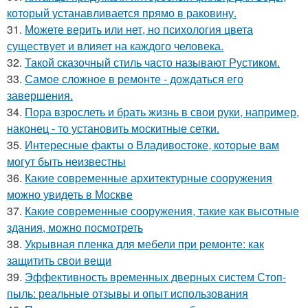
который устанавливается прямо в раковину.
31.
Можете верить или нет, но психология цвета
существует и влияет на каждого человека.
32.
Такой сказочный стиль часто называют Рустиком.
33.
Самое сложное в ремонте - дождаться его
завершения.
34.
Пора взрослеть и брать жизнь в свои руки, например,
наконец - то установить москитные сетки.
35.
Интересные факты о Владивостоке, которые вам
могут быть неизвестны
36.
Какие современные архитектурные сооружения
можно увидеть в Москве
37.
Какие современные сооружения, такие как высотные
здания, можно посмотреть
38.
Укрывная пленка для мебели при ремонте: как
защитить свои вещи
39.
Эффективность временных дверных систем Стоп-
пыль: реальные отзывы и опыт использования