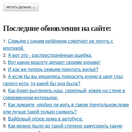
читать дальше →
Последние обновления на сайте:
1.
Семьям с одним ребёнком советуют не тянуть с
ипотекой.
2.
А вот это - распространённая ошибка.
3.
Вот какую красоту делают своими руками!
4.
И как же теперь семьям покупать жильё?
5.
А если бы вы решились покрасить кухню в цвет глаз
своего кота, то какой бы она была?
6.
Как будет выглядить наш, скрепный, ковёр на стене в
современном интерьере.
7.
Как думаете, удобно ли жить в таком треугольном доме
или лучше такой только снимать?
8.
Вайбовый обзор дома в автобусе.
9.
Как можно было до такой степени замусорить такую