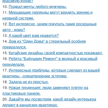
красивую кухню?
10.
Подвал мечты любого мужчины.
11.
Мерцающие гирлянды могут вредить зрению и
нервной системе.
12.
Вот интересно, зачем покупать такие роскошные
авто - дома?
13.
А какой цвет вам нравится?
14.
Дом из "Один Дома" в стерильный особняк
превратился.
15.
Китайские дизайны своей компактностью поражают.
16.
Ребята "Бабушкин Ремонт" в модный и красивый
переделали.
17.
Интересные приблуды, которые сделают из вашей
квартиры - олицетворение эстетики.
18.
Задача не из простых.
19.
Новая тенденция: люди заменяют плитку на
пластиковые панели.
20.
Давайте мы посмотрим, какой дизайн интерьера
делают в канадских квартирах.