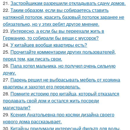
21.
Застройщикам разрешили откладывать сдачу домов.
22.
Таким образом, если вы собираетесь ставить
натяжной потолок, красить базовый потолок заранее не
обязательно, но у этих ребят другое мнение.
23.
Интересно, а если бы вы переехали жить в
Германию, то собирали бы вещи с мусорок?
24.
У китайцев вообще квартиры есть?
25.
Прочитайте комментарии других пользователей,
перед тем, как писать свои.
26.
Папа хотел мальчика, но получил очень сильную
дочку.
27.
Парень решил не выбрасывать мебель от хозяина
квартиры и захотел его переделать.
28.
Помните историю про китайца, который отказался
продавать свой дом и остался жить посреди
магистрали?
29.
Ксения Анатольевна про косяки дизайна своего
нового дома рассказывает.
30.
Китайцы придумали интересный фильтр для воды,