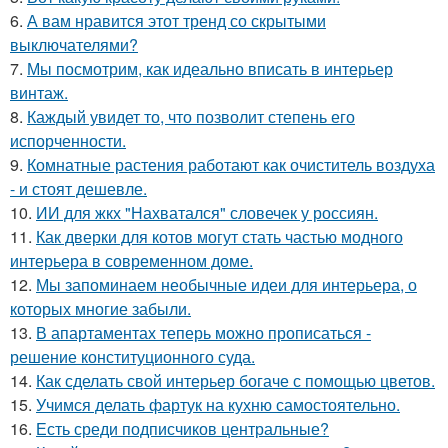
6.
А вам нравится этот тренд со скрытыми
выключателями?
7.
Мы посмотрим, как идеально вписать в интерьер
винтаж.
8.
Каждый увидет то, что позволит степень его
испорченности.
9.
Комнатные растения работают как очиститель воздуха
- и стоят дешевле.
10.
ИИ для жкх "Нахватался" словечек у россиян.
11.
Как дверки для котов могут стать частью модного
интерьера в современном доме.
12.
Мы запоминаем необычные идеи для интерьера, о
которых многие забыли.
13.
В апартаментах теперь можно прописаться -
решение конституционного суда.
14.
Как сделать свой интерьер богаче с помощью цветов.
15.
Учимся делать фартук на кухню самостоятельно.
16.
Есть среди подписчиков центральные?