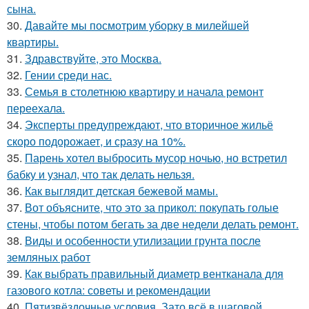
сына.
30.
Давайте мы посмотрим уборку в милейшей
квартиры.
31.
Здравствуйте, это Москва.
32.
Гении среди нас.
33.
Семья в столетнюю квартиру и начала ремонт
переехала.
34.
Эксперты предупреждают, что вторичное жильё
скоро подорожает, и сразу на 10%.
35.
Парень хотел выбросить мусор ночью, но встретил
бабку и узнал, что так делать нельзя.
36.
Как выглядит детская бежевой мамы.
37.
Вот объясните, что это за прикол: покупать голые
стены, чтобы потом бегать за две недели делать ремонт.
38.
Виды и особенности утилизации грунта после
земляных работ
39.
Как выбрать правильный диаметр вентканала для
газового котла: советы и рекомендации
40.
Пятизвёздочные условия. Зато всё в шаговой