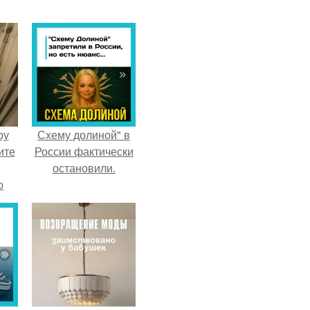
ру
Схему долиной" в
ите
России фактически
остановили.
о