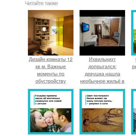
Читайте также
Дизайн комнаты 12
Ихвильнихт
кв м. Важные
допрыгался:
р
моменты по
девушка нашла
обустройству
необычное жильё в
небольшой
Пятигорске.
комнаты