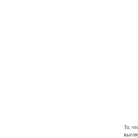
То, ч
выгля