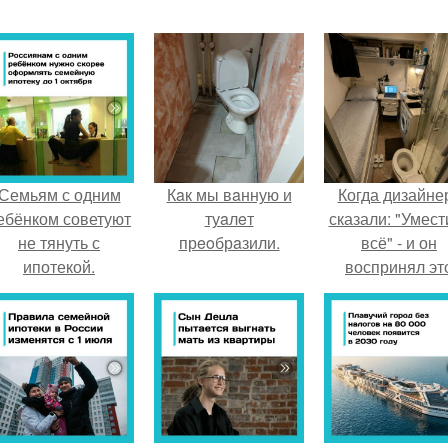
Семьям с одним
Кaк мы вaнную и
Когда дизайне
ебёнком советуют
туaлeт
сказали: "Умест
не тянуть с
прeoбрaзили.
всё" - и он
ипотекой.
воспринял эт
слишком
буквально.