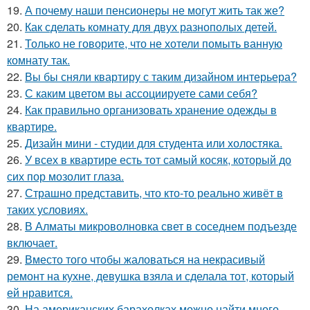
19.
А почему наши пенсионеры не могут жить так же?
20.
Как сделать комнату для двух разнополых детей.
21.
Только не говорите, что не хотели помыть ванную
комнату так.
22.
Вы бы сняли квартиру с таким дизайном интерьера?
23.
С каким цветом вы ассоциируете сами себя?
24.
Как правильно организовать хранение одежды в
квартире.
25.
Дизайн мини - студии для студента или холостяка.
26.
У всех в квартире есть тот самый косяк, который до
сих пор мозолит глаза.
27.
Страшно представить, что кто-то реально живёт в
таких условиях.
28.
В Алматы микроволновка свет в соседнем подъезде
включает.
29.
Вместо того чтобы жаловаться на некрасивый
ремонт на кухне, девушка взяла и сделала тот, который
ей нравится.
30.
На американских барахолках можно найти много