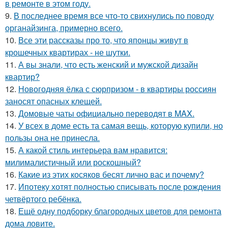
в ремонте в этом году.
9.
В последнее время все что-то свихнулись по поводу
органайзинга, примерно всего.
10.
Все эти рассказы про то, что японцы живут в
крошечных квартирах - не шутки.
11.
А вы знали, что есть женский и мужской дизайн
квартир?
12.
Новогодняя ёлка с сюрпризом - в квартиры россиян
заносят опасных клещей.
13.
Домовые чаты официально переводят в MAX.
14.
У всех в доме есть та самая вещь, которую купили, но
пользы она не принесла.
15.
А какой стиль интерьера вам нравится:
милималистичный или роскошный?
16.
Какие из этих косяков бесят лично вас и почему?
17.
Ипотеку хотят полностью списывать после рождения
четвёртого ребёнка.
18.
Ещё одну подборку благородных цветов для ремонта
дома ловите.