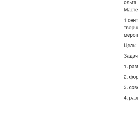
ольга
Масте
1 сен
творч
мероп
Цель:
Задач
1. ра
2. фо
3. со
4. ра