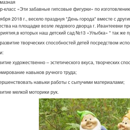
 мазная
р-класс «Эти забавные гипсовые фигурки» по изготовлени
тября 2018 г., весело празднуя "День города" вместе с дру
ества на площадке возле ледового дворца г. Ивантеевки п
риятия,в которых наш детский сад №13 «Улыбка» " так же п
 развитие творческих способностей детей посредством испо
и:
звитие художественно – эстетического вкуса, творческих спо
рмирование навыков ручного труда;
вершенствовать навыки работы с сыпучими материалами;
звитие мелкой моторики рук.