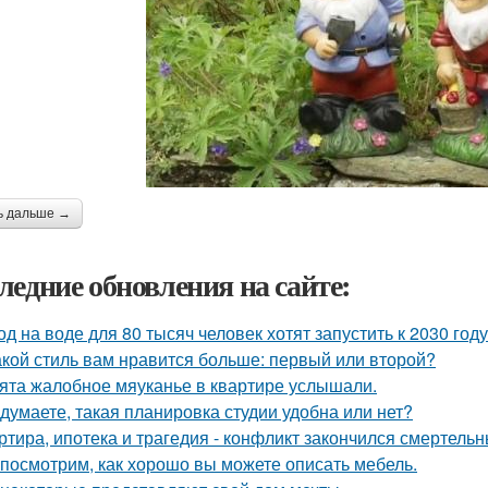
ь дальше →
ледние обновления на сайте:
од на воде для 80 тысяч человек хотят запустить к 2030 году
акой стиль вам нравится больше: первый или второй?
ята жалобное мяуканье в квартире услышали.
 думаете, такая планировка студии удобна или нет?
ртира, ипотека и трагедия - конфликт закончился смертель
посмотрим, как хорошо вы можете описать мебель.