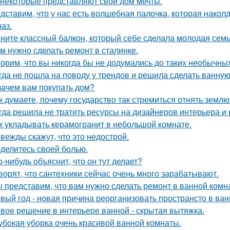
 некоторые представляют свой дом мечты.
дставим, что у нас есть волшебная палочка, которая наколду
аз.
ните классный балкон, который себе сделала молодая семь
м нужно сделать ремонт в сталинке.
орим, что вы никогда бы не додумались до таких необычны
гда не пошла на поводу у трендов и решила сделать ванную
зачем вам покупать дом?
к думаете, почему государство так стремиться отнять земл
гда решила не тратить ресурсы на дизайнеров интерьера и
к укладывать керамогранит в небольшой комнате.
вежды скажут, что это недострой.
делитесь своей болью.
о-нибудь объяснит, что он тут делает?
ворят, что сантехники сейчас очень много зарабатывают.
 представим, что вам нужно сделать ремонт в ванной комн
вый год - новая причина реорганизовать пространсто в ван
вое решение в интерьере ванной - скрытая вытяжка.
убокая уборка очень красивой ванной комнаты.