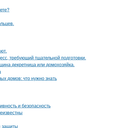
аете?
ельцев.
ют.
цесс, требующий тщательной подготовки.
нщина декретница или домохозяйка.
а
ых домов: что нужно знать
ивность и безопасность
неизвестны
ы защиты