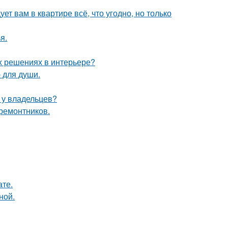
ет вам в квартире всё, что угодно, но только
я.
х решениях в интерьере?
 для души.
ю у владельцев?
 ремонтников.
ате.
ной.