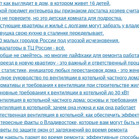
т как выглядит в дом, в котором живет 16 детей.
кой предмет интерьера вы признаком достатка хозяев счит
 не поверите, но это детская комната для подростка.
стующие квартиры и жильё с долгами могут забрать у влад
вушка свою кухню в сталинке переделывает.
0 малых городов России под угрозой исчезновения.
калаторы в ТЦ России - всё.
обще не смейтесь, но многие лайфхаки для ремонта работа
реезд в новую квартиру - это важный и ответственный про
 статистике, инициатор любых перестановок дома - это же
лное руководство по вентиляции в котельной частного дом
рмативы и требования к вентиляции при строительстве жил
новные требования к вентиляции в котельной до 30 кВт
нтиляция в котельной частного дома: основы и требования
нтиляция в котельной: зачем она нужна и как она работает
тественная вентиляция в котельной: как обеспечить эффект
тересные факты о Владивостоке, которые вам могут быть 
веты по защите окон от загрязнений во время ремонта
м накрыть паркет во время ремонта: эффективные способ