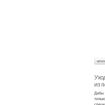
читат
Ухо
из г
Дабы 
тольк
специ