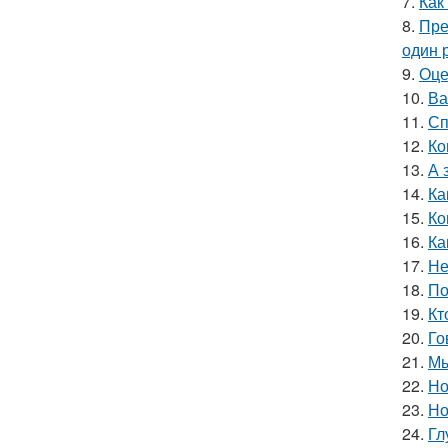
7.
Как
8.
Пре
один р
9.
Оце
10.
Ва
11.
Сп
12.
Ко
13.
А 
14.
Ка
15.
Ко
16.
Ка
17.
Не
18.
По
19.
Кт
20.
Го
21.
Мы
22.
Но
23.
Но
24.
Гл