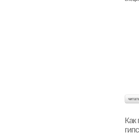
читат
Как
гип