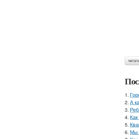
читат
Пос
1.
Гор
2.
А к
3.
Реб
4.
Как
5.
Ква
6.
Мы 