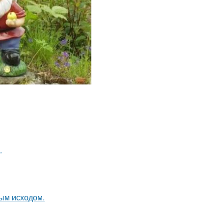
.
ным исходом.