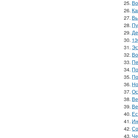
25.
Во
26.
Ка
27.
Вы
28.
Пу
29.
Де
30.
13
31.
Эс
32.
Во
33.
Пе
34.
По
35.
По
36.
Но
37.
Ос
38.
Ве
39.
Ве
40.
Ес
41.
Ин
42.
Со
43.
Че