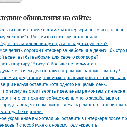
ледние обновления на сайте:
ель как актив: какие предметы интерьера не теряют в цене
му долиной" в России фактически остановили.
 будет, если миллениалу в руки попадёт хрущёвка?
мся делать дорогой интерьер за небольшие деньги, быстро 
ой всвет вы бы выбрали для своего коридора?
вать квартиру "Втихую" больше не получится.
 думаете, зачем делать такую огромную ванную комнату?
час мы представим, как можно реанимировать старую ванн
веции нельзя оставить кота одного на целый день.
т по этому не стоит верить идеальным ремонтам в интернет
ворят, что сантехники сейчас очень много зарабатывают.
 представим, что вам нужно сделать ремонт в ванной комн
ма года без иронии!
кое украшение вы хотели бы оставить в интерьере после п
ендовый способ кухню к новому году украсить.