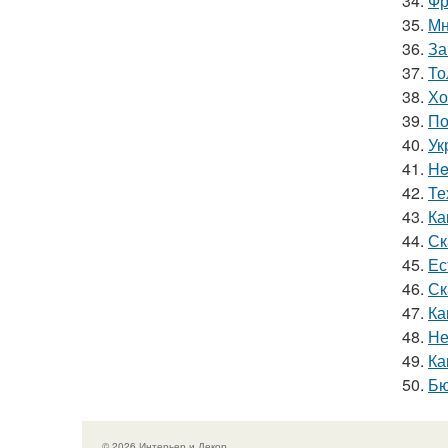
34.
Фр
35.
Мн
36.
За
37.
То
38.
Хо
39.
По
40.
Ук
41.
He
42.
Те
43.
Ка
44.
Ск
45.
Ес
46.
Ск
47.
Ка
48.
Не
49.
Ка
50.
Бю
© 2026 Интерьер и Декор