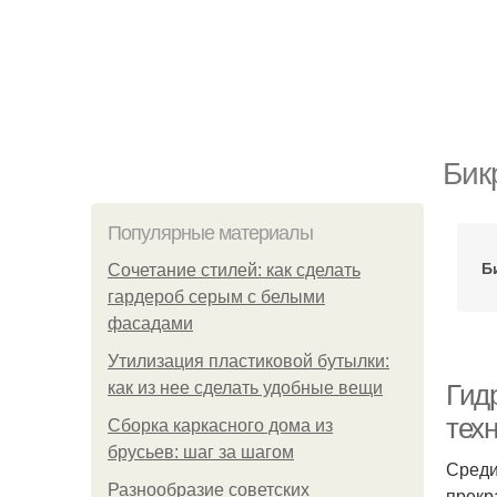
Бик
Популярные материалы
Б
Сочетание стилей: как сделать
гардероб серым с белыми
фасадами
Утилизация пластиковой бутылки:
как из нее сделать удобные вещи
Гид
тех
Сборка каркасного дома из
брусьев: шаг за шагом
Среди
Разнообразие советских
прекр