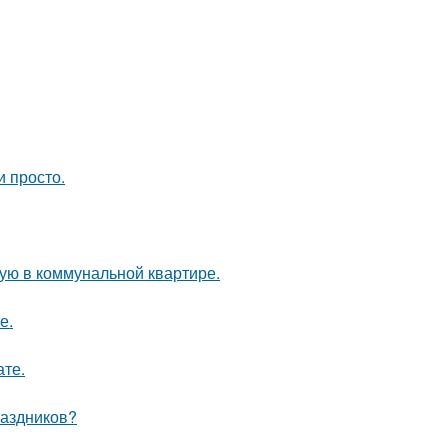
и просто.
ую в коммунальной квартире.
е.
ате.
раздников?