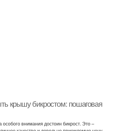
ыть крышу бикростом: пошаговая
 особого внимания достоин бикрост. Это –
тличное качество и довольно приемлемую цену.