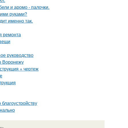
ил.
ели и аромо - палочки.
оими руками?
дит именно так.
я ремонта
 вещи
вое руководство
о Воронежу
струкция + чертеж
де
трукция
о благоустройству
онально
язь