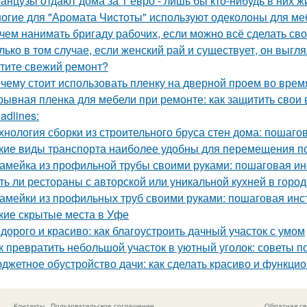
анцузы отдают дома за 1 евро - лишь бы кто-нибудь в них ж
огие для "Аромата Чистоты" используют одеколоны для меб
чем нанимать бригаду рабочих, если можно всё сделать св
лько в том случае, если женский рай и существует, он выгля
тите свежий ремонт?
чему стоит использовать пленку на дверной проем во врем
рывная пленка для мебели при ремонте: как защитить свои
adlines:
хнология сборки из строительного бруса стен дома: пошаго
кие виды транспорта наиболее удобны для перемещения п
амейка из профильной трубы своими руками: пошаговая ин
ть ли рестораны с авторской или уникальной кухней в горо
амейки из профильных труб своими руками: пошаговая инс
кие скрытые места в Уфе
дорого и красиво: как благоустроить дачный участок с умом
к превратить небольшой участок в уютный уголок: советы п
джетное обустройство дачи: как сделать красиво и функци
Контакты
Пользовательское соглашение
Обратная св