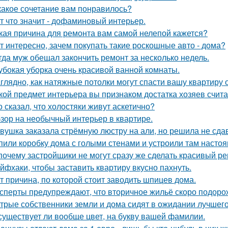
какое сочетание вам понравилось?
т что значит - дофаминовый интерьер.
кая причина для ремонта вам самой нелепой кажется?
т интересно, зачем покупать такие роскошные авто - дома?
гда муж обещал закончить ремонт за несколько недель.
убокая уборка очень красивой ванной комнаты.
глядно, как натяжные потолки могут спасти вашу квартиру о
кой предмет интерьера вы признаком достатка хозяев счит
о сказал, что холостяки живут аскетично?
зор на необычный интерьер в квартире.
вушка заказала стрёмную люстру на али, но решила не сдав
пили коробку дома с голыми стенами и устроили там насто
почему застройщики не могут сразу же сделать красивый р
йфхаки, чтобы заставить квартиру вкусно пахнуть.
т причина, по которой стоит заводить шпицев дома.
сперты предупреждают, что вторичное жильё скоро подорож
трые собственники земли и дома сидят в ожидании лучшег
существует ли вообще цвет, на букву вашей фамилии.