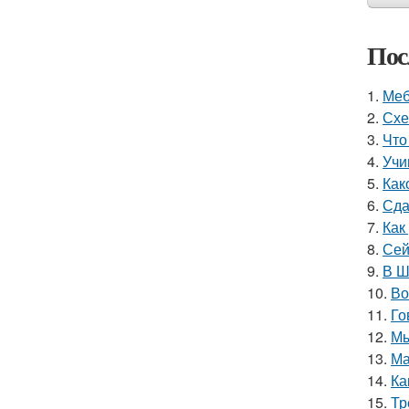
Пос
1.
Меб
2.
Схе
3.
Что
4.
Учи
5.
Как
6.
Сда
7.
Как
8.
Сей
9.
В Ш
10.
Во
11.
Го
12.
Мы
13.
Ма
14.
Ка
15.
Тр