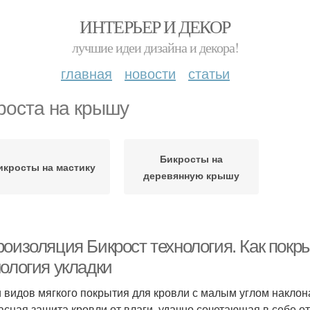
ИНТЕРЬЕР И ДЕКОР
лучшие идеи дизайна и декора!
главная
новости
статьи
роста на крышу
Бикросты на
икросты на мастику
деревянную крышу
роизоляция Бикрост технология. Как покр
нология укладки
 видов мягкого покрытия для кровли с малым углом наклона
асная защита кровли от влаги, удачно сочетающая в себе о