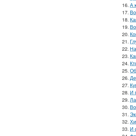
16.
А 
17.
Во
18.
Ка
19.
Во
20.
Ко
21.
Гл
22.
На
23.
Ка
24.
Кт
25.
Об
26.
Де
27.
Ку
28.
И 
29.
Ла
30.
Во
31.
Эк
32.
Хи
33.
И 