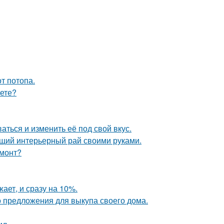
т потопа.
аете?
аться и изменить её под свой вкус.
ящий интерьерный рай своими руками.
емонт?
ает, и сразу на 10%.
о предложения для выкупа своего дома.