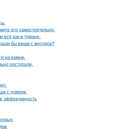
ты.
мите его самостоятельно.
 всё как в тумане.
ирали бы вещи с мусорок?
и на камне.
ьно поступали.
ют.
щи с помоек.
 и эффективность
 отдых
одов