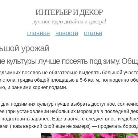
ИНТЕРЬЕР И ДЕКОР
лучшие идеи дизайна и декора!
главная
новости
статьи
ьшой урожай
ие культуры лучше посеять под зиму. Об
одзимних посевов не обязательно выделять большой участок
о стола, грядка общей площадью в 5-6 кв. м. полноценно об
ью, и ранними корнеплодами.
 для подзимних культур лучше выбрать доступное, солнечное
ее (при установлении небольших морозцев в последней дека
 подготовить заранее. Еще в августе следует внести удобре
ами (пока верхний слой еще не замерз) — проделать борозд