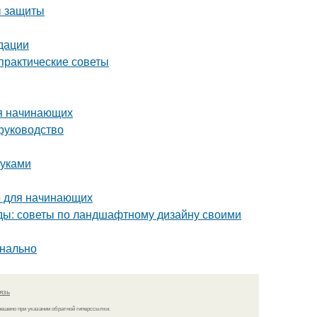
ы защиты
дации
 практические советы
ля начинающих
 руководство
руками
о для начинающих
оды: советы по ландшафтному дизайну своими
онально
язь
решено при указании обратной гиперссылки.