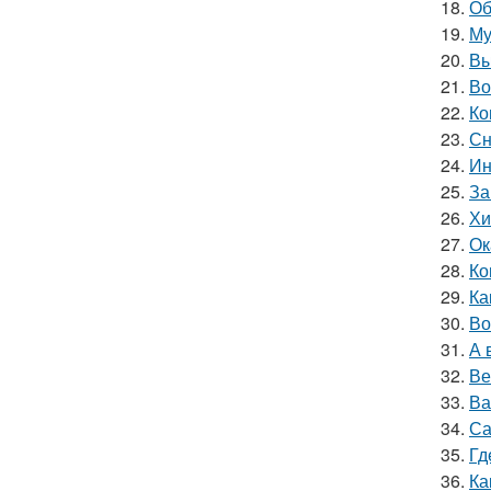
18.
Об
19.
Му
20.
Вы
21.
Во
22.
Ко
23.
Сн
24.
Ин
25.
За
26.
Хи
27.
Ок
28.
Ко
29.
Ка
30.
Во
31.
А 
32.
Ве
33.
Ва
34.
Са
35.
Гд
36.
Ка