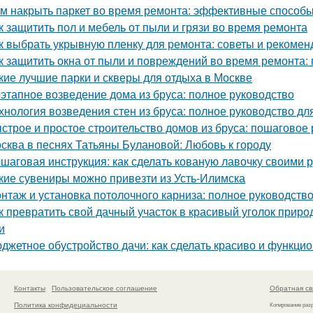
м накрыть паркет во время ремонта: эффективные способ
к защитить пол и мебель от пыли и грязи во время ремонта
к выбрать укрывную пленку для ремонта: советы и рекомен
к защитить окна от пыли и повреждений во время ремонта:
кие лучшие парки и скверы для отдыха в Москве
этапное возведение дома из бруса: полное руководство
хнология возведения стен из бруса: полное руководство д
строе и простое строительство домов из бруса: пошаговое
сква в песнях Татьяны Булановой: Любовь к городу
шаговая инструкция: как сделать кованую лавочку своими 
кие сувениры можно привезти из Усть-Илимска
нтаж и установка потолочного карниза: полное руководств
к превратить свой дачный участок в красивый уголок прир
и
джетное обустройство дачи: как сделать красиво и функци
Контакты
Пользовательское соглашение
Обратная св
Политика конфидециальности
Копирование раз