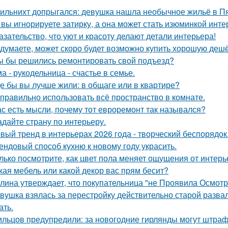
ильнихт допрыгался: девушка нашла необычное жильё в Пя
 вы игнорируете затирку, а она может стать изюминкой инте
азательство, что уют и красоту делают детали интерьера!
 думаете, может скоро будет возможно купить хорошую деш
ы бы решились ремонтировать свой подъезд?
а - рукодельница - счастье в семье.
де бы вы лучше жили: в общаге или в квартире?
 правильно использовать всё пространство в комнате.
ас есть мысли, почему тот евроремонт так назывался?
адайте страну по интерьеру.
вый тренд в интерьерах 2026 года - творческий беспорядок
ендовый способ кухню к новому году украсить.
лько посмотрите, как цвет пола меняет ощущения от интерь
кая мебель или какой декор вас прям бесит?
лина утверждает, что покупательница "не Проявила Осмотри
вушка взялась за перестройку действительно старой развал
ать.
льцов предупредили: за новогодние гирлянды могут штраф