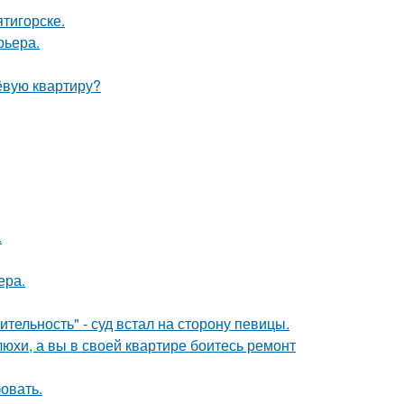
тигорске.
рьера.
ёвую квартиру?
.
ера.
тельность" - суд встал на сторону певицы.
юхи, а вы в своей квартире боитесь ремонт
овать.