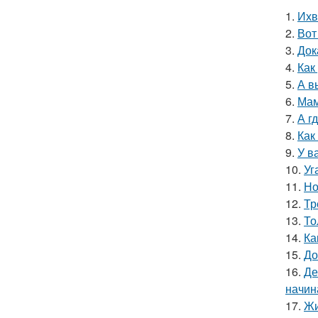
1.
Ихв
2.
Вот
3.
Док
4.
Как
5.
А в
6.
Мам
7.
А г
8.
Как
9.
У в
10.
Уг
11.
Но
12.
Тр
13.
То
14.
Ка
15.
До
16.
Де
начин
17.
Жи