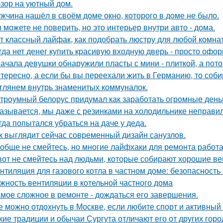
зор на уютный дом.
жчина нашёл в своём доме окно, которого в доме не было.
 можете не поверить, но это интерьер внутри авто - дома.
т классный лайфак, как подобрать люстру для любой комна
гда нет денег купить красивую входную дверь - просто офор
ачала девушки обнаружили пласты с мини - плиткой, а потом
тересно, а если бы вы переехали жить в Германию, то соб
глянем внутрь знаменитых коммуналок.
троумный белорус придумал как заработать огромные деньг
азывается, мы даже с резинками на холодильнике неправил
гда попытался убраться на даче у деда.
к выглядит сейчас современный дизайн санузлов.
обще не смейтесь, но многие лайфхаки для ремонта работа
вот не смейтесь над людьми, которые собирают хорошие ве
нтиляция для газового котла в частном доме: безопасность
жность вентиляции в котельной частного дома
мое сложное в ремонте - дождаться его завершения.
е можно отдохнуть в Москве, если любите спорт и активный
кие традиции и обычаи Сургута отличают его от других гор