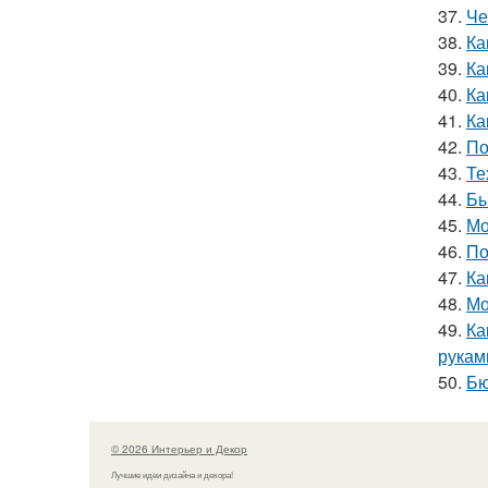
37.
Че
38.
Ка
39.
Ка
40.
Ка
41.
Ка
42.
По
43.
Те
44.
Бы
45.
Мо
46.
По
47.
Ка
48.
Мо
49.
Ка
рукам
50.
Бю
© 2026 Интерьер и Декор
Лучшие идеи дизайна и декора!