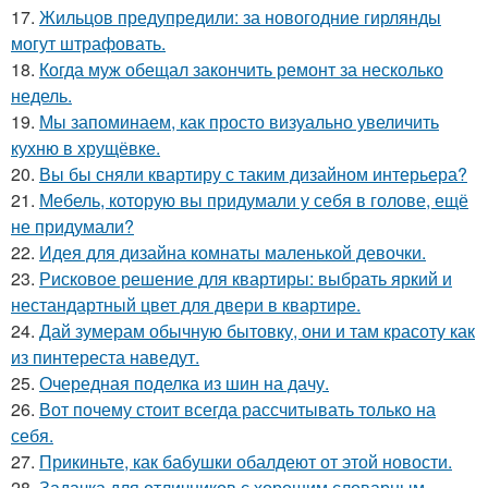
17.
Жильцов предупредили: за новогодние гирлянды
могут штрафовать.
18.
Когда муж обещал закончить ремонт за несколько
недель.
19.
Мы запоминаем, как просто визуально увеличить
кухню в хрущёвке.
20.
Вы бы сняли квартиру с таким дизайном интерьера?
21.
Мебель, которую вы придумали у себя в голове, ещё
не придумали?
22.
Идея для дизайна комнаты маленькой девочки.
23.
Рисковое решение для квартиры: выбрать яркий и
нестандартный цвет для двери в квартире.
24.
Дай зумерам обычную бытовку, они и там красоту как
из пинтереста наведут.
25.
Очередная поделка из шин на дачу.
26.
Вот почему стоит всегда рассчитывать только на
себя.
27.
Прикиньте, как бабушки обалдеют от этой новости.
28.
Задачка для отличников с хорошим словарным