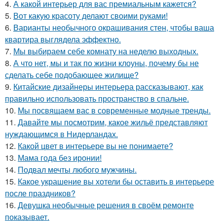
4.
А какой интерьер для вас премиальным кажется?
5.
Вот какую красоту делают своими руками!
6.
Варианты необычного окрашивания стен, чтобы ваша
квартира выглядела эффектно.
7.
Мы выбираем себе комнату на неделю выходных.
8.
А что нет, мы и так по жизни клоуны, почему бы не
сделать себе подобающее жилище?
9.
Китайские дизайнеры интерьера рассказывают, как
правильно использовать пространство в спальне.
10.
Мы посвящаем вас в современные модные тренды.
11.
Давайте мы посмотрим, какое жильё представляют
нуждающимся в Нидерландах.
12.
Какой цвет в интерьере вы не понимаете?
13.
Мама года без иронии!
14.
Подвал мечты любого мужчины.
15.
Какое украшение вы хотели бы оставить в интерьере
после праздников?
16.
Девушка необычные решения в своём ремонте
показывает.