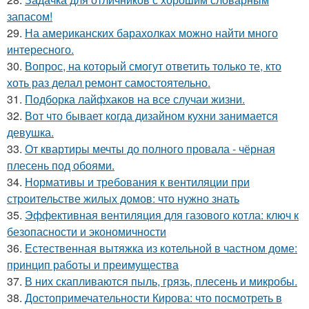
запасом!
29.
На американских барахолках можно найти много
интересного.
30.
Вопрос, на который смогут ответить только те, кто
хоть раз делал ремонт самостоятельно.
31.
Подборка лайфхаков на все случаи жизни.
32.
Вот что бывает когда дизайном кухни занимается
девушка.
33.
От квартиры мечты до полного провала - чёрная
плесень под обоями.
34.
Нормативы и требования к вентиляции при
строительстве жилых домов: что нужно знать
35.
Эффективная вентиляция для газового котла: ключ к
безопасности и экономичности
36.
Естественная вытяжка из котельной в частном доме:
принцип работы и преимущества
37.
В них скапливаются пыль, грязь, плесень и микробы.
38.
Достопримечательности Кирова: что посмотреть в