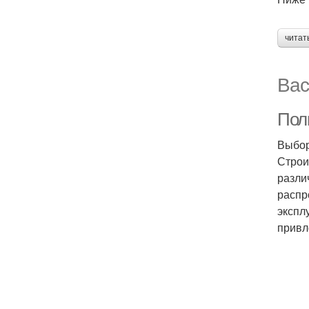
читат
Вас
Пол
Выбор
Строи
разли
распр
экспл
привл