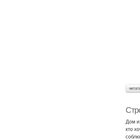
читат
Стр
Дом и
кто х
соблю