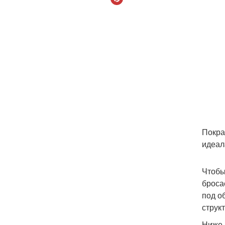
Покра
идеал
Чтобы
броса
под о
струк
Ниже 