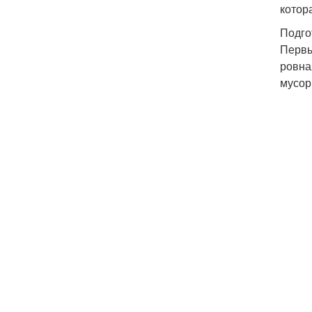
котор
Подго
Первы
ровна
мусор