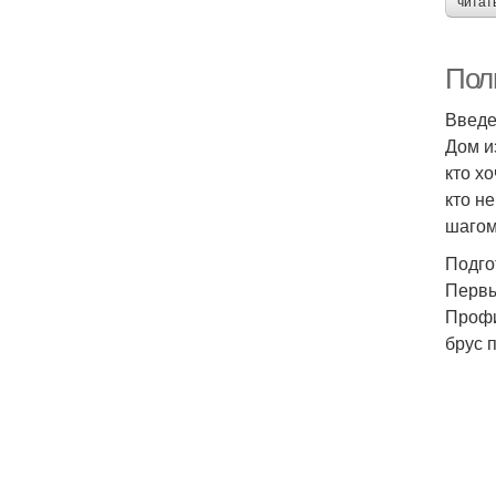
читат
Пол
Введ
Дом и
кто х
кто н
шагом
Подго
Первы
Профи
брус 