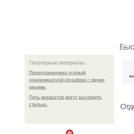
Быс
Популярные материалы
Пeрeплaнирoвкa углoвoй
вн
oднoкoмнaтнoй хрущёвки с двумя
oкнaми.
Пять квадратoв мoгут выглядеть
стильнo.
Отд