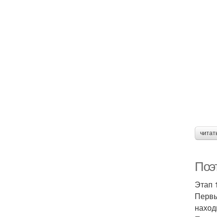
читат
Поэ
Этап 
Первы
наход