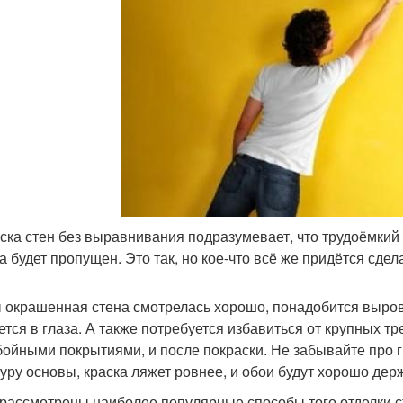
ска стен без выравнивания подразумевает, что трудоёмкий 
а будет пропущен. Это так, но кое-что всё же придётся сдела
 окрашенная стена смотрелась хорошо, понадобится выровн
ется в глаза. А также потребуется избавиться от крупных тр
бойными покрытиями, и после покраски. Не забывайте про 
туру основы, краска ляжет ровнее, и обои будут хорошо дер
рассмотрены наиболее популярные способы того отделки с