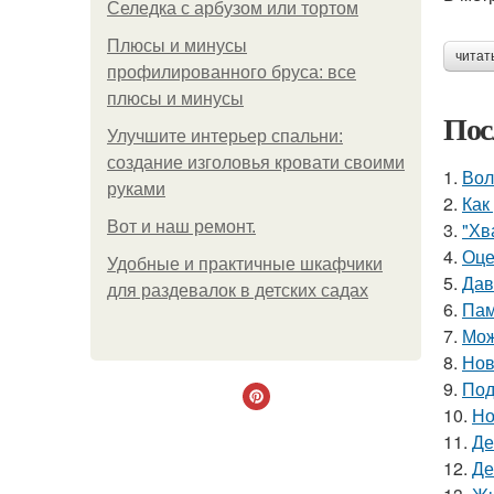
Селедка с арбузом или тортом
Плюсы и минусы
читат
профилированного бруса: все
плюсы и минусы
Пос
Улучшите интерьер спальни:
создание изголовья кровати своими
1.
Вол
руками
2.
Как
Boт и наш ремoнт.
3.
"Хв
4.
Оце
Удобные и практичные шкафчики
5.
Дав
для раздевалок в детских садах
6.
Пам
7.
Мож
8.
Нов
9.
Под
10.
Но
11.
Де
12.
Де