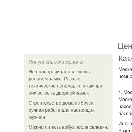
Цен
Как
Популярные материалы
Моско
Не проворачивается ключ в
немно
дверном замке. Разные
технические неполадки, и как при
1. Мо
них вскрыть дверной замок
Моско
Строительство дома из бруса:
наход
ручная работа для настоящих
пасса
мужчин
Интер
Можно ли есть арбуз после селедки.
В мет