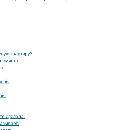
ёвую квартиру?
ономиста.
я.
нной.
ой.
те сделала.
азывает.