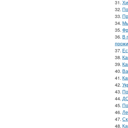
31.
Хи
32.
По
33.
Пр
34.
Мы
35.
Фр
36.
В 
прожи
37.
Ес
38.
Ка
39.
Ка
40.
Ва
41.
Ка
42.
Ук
43.
По
44.
ДО
45.
По
46.
Ле
47.
Ск
48.
Ка