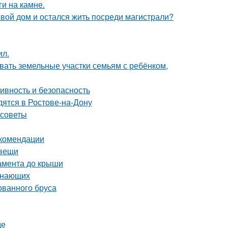
и на камне.
свой дом и остался жить посреди магистрали?
ил.
вать земельные участки семьям с ребёнком,
ивность и безопасность
дятся в Ростове-на-Дону
 советы
екомендации
 вещи
дамента до крыши
чинающих
ованного бруса
де