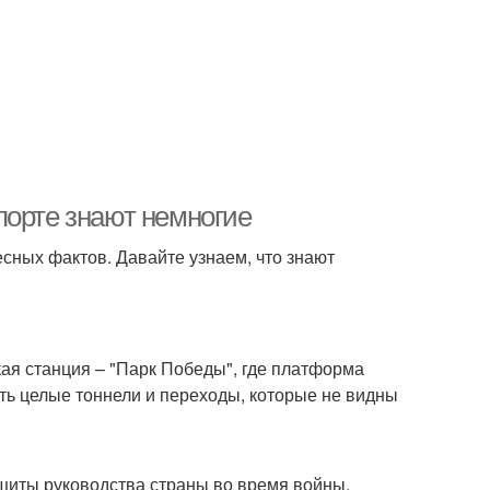
порте знают немногие
есных фактов. Давайте узнаем, что знают
кая станция – "Парк Победы", где платформа
есть целые тоннели и переходы, которые не видны
ащиты руководства страны во время войны.