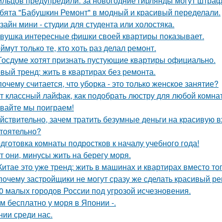
льцов предупредили: за новогодние гирлянды могут штраф
бята "Бабушкин Ремонт" в модный и красивый переделали.
зайн мини - студии для студента или холостяка.
вушка интересные фишки своей квартиры показывает.
ймут только те, кто хоть раз делал ремонт.
Госдуме хотят признать пустующие квартиры официально.
вый тренд: жить в квартирах без ремонта.
почему считается, что уборка - это только женское занятие?
т классный лайфак, как подобрать люстру для любой комна
вайте мы поиграем!
йствительно, зачем тратить безумные деньги на красивую в
тоятельно?
дготовка комнаты подростков к началу учебного года!
т они, минусы жить на берегу моря.
Китае это уже тренд: жить в машинах и квартирах вместо то
почему застройщики не могут сразу же сделать красивый р
0 малых городов России под угрозой исчезновения.
м бесплатно у моря в Японии -.
нии среди нас.