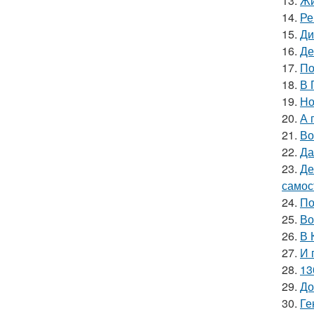
13.
Жи
14.
Ре
15.
Ди
16.
Де
17.
По
18.
В 
19.
Но
20.
А 
21.
Во
22.
Да
23.
Де
самос
24.
По
25.
Во
26.
В 
27.
И 
28.
13
29.
До
30.
Ге