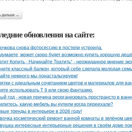
ь дальше →
ледние обновления на сайте:
очкова снова фотосессию в постели устроила.
 думаете, может скоро будет возможно купить хорошую деш
атит Копить - Начинайте Тратить" - неожиданное мнение эк
ните классный балкон, который себе сделала молодая семь
айте немного мы понастальгируем!
ятки с идеальным сочетанием цветов и материалов для ва
ете использовать Т 9 или свою фантазию.
ый год - новая причина реорганизовать пространсто в ванн
елитесь, какую мебель вы купили когда переехали?
вые тренды в интерьере в 2026 году!
вочка косметический ремонт ванной комнаты в зелёном цве
вушка интересные интерьерные решения в своём доме пок