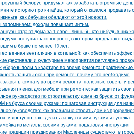
троумный белорус придумал как заработать огромные деньг
мните историю про китайца, который отказался продавать 
икиньте, как бабушки обалдеют от этой новости.
 запоминаем: доходы повышает интим.
анцузы отдают дома за 1 евро - лишь бы кто-нибудь в них ж
госдуму поступил законопроект, в котором предлагают выда
вшим в браке не менее 10 лет.
тественная вентиляция в котельной: как обеспечить эффект
кие фестивали и культурные мероприятия регулярно прово
к уберечь полы в квартире во время ремонта: практические
жность защиты окон при ремонте: почему это необходимо
к закрыть комнату во время ремонта: полезные советы и р
рывная пленка для мебели при ремонте: как защитить свои
лное руководство по строительству дома из бруса: от фун
М из бруса своими руками: пошаговая инструкция для на
лное руководство: как правильно строить дом из профилир
гко и доступно: как сделать лавку своими руками из уголка
амейка из металла своими руками: пошаговая инструкция
кие традиции празднования Масленицы существуют в горо