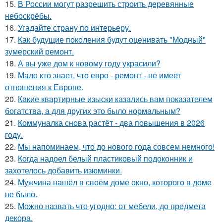
15.
В России могут разрешить строить деревянные
небоскрёбы.
16.
Угадайте страну по интерьеру.
17.
Как будущие поколения будут оценивать "Модный"
зумерский ремонт.
18.
А вы уже дом к новому году украсили?
19.
Мало кто знает, что евро - ремонт - не имеет
отношения к Европе.
20.
Какие квартирные изыски казались вам показателем
богатства, а для других это было нормальным?
21.
Коммуналка снова растёт - два повышения в 2026
году.
22.
Мы напоминаем, что до нового года совсем немного!
23.
Когда надоел белый пластиковый подоконник и
захотелось добавить изюминки.
24.
Мужчина нашёл в своём доме окно, которого в доме
не было.
25.
Можно назвать что угодно: от мебели, до предмета
декора.