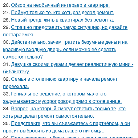
26.
Обзор на необычный интерьер в квартире.
27.
Поймут только те, кто хоть раз делал ремонт.
28.
Новый тренд: жить в квартирах без ремонта.
29.
Страшно представить такую ситуацию, но давайте
постараемся.
30.
Действительно, зачем тратить безумные деньги на
красивую входную дверь, если можно её сделать
самостоятельно?
31.
Девушка своими руками делает реалистичную мини -
библиотеку.
32.
Семья в столетнюю квартиру и начала ремонт
переехала.
33.
Гениальное решение, о котором мало кто
задумывается: мусоропровод прямо в столешнице.
34.
Вопрос, на который смогут ответить только те, кто
хоть раз делал ремонт самостоятельно.
35.
Представьте, что вы съезжаетесь с партнёром, а он
просит выбросить из дома вашего питомца.
36.
Пора взрослеть и брать жизнь в свои руки, например,