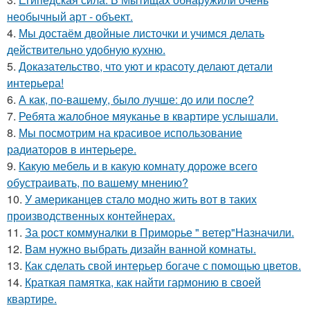
необычный арт - объект.
4.
Мы достаём двойные листочки и учимся делать
действительно удобную кухню.
5.
Доказательство, что уют и красоту делают детали
интерьера!
6.
А как, по-вашему, было лучше: до или после?
7.
Ребята жалобное мяуканье в квартире услышали.
8.
Мы посмотрим на красивое использование
радиаторов в интерьере.
9.
Какую мебель и в какую комнату дороже всего
обустраивать, по вашему мнению?
10.
У американцев стало модно жить вот в таких
производственных контейнерах.
11.
За рост коммуналки в Приморье " ветер"Назначили.
12.
Вам нужно выбрать дизайн ванной комнаты.
13.
Как сделать свой интерьер богаче с помощью цветов.
14.
Краткая памятка, как найти гармонию в своей
квартире.