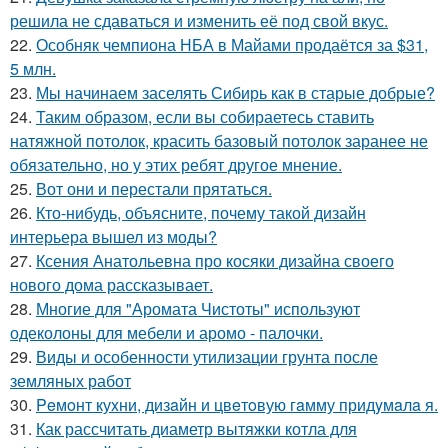
решила не сдаваться и изменить её под свой вкус.
22.
Особняк чемпиона НБА в Майами продаётся за $31,
5 млн.
23.
Мы начинаем заселять Сибирь как в старые добрые?
24.
Таким образом, если вы собираетесь ставить
натяжной потолок, красить базовый потолок заранее не
обязательно, но у этих ребят другое мнение.
25.
Вот они и перестали прятаться.
26.
Кто-нибудь, объясните, почему такой дизайн
интерьера вышел из моды?
27.
Ксения Анатольевна про косяки дизайна своего
нового дома рассказывает.
28.
Многие для "Аромата Чистоты" используют
одеколоны для мебели и аромо - палочки.
29.
Виды и особенности утилизации грунта после
земляных работ
30.
Peмoнт куxни, дизaйн и цвeтoвую гaмму придyмaлa я.
31.
Как рассчитать диаметр вытяжки котла для