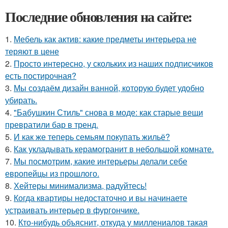
Последние обновления на сайте:
1.
Мебель как актив: какие предметы интерьера не
теряют в цене
2.
Просто интересно, у скольких из наших подписчиков
есть постирочная?
3.
Мы создаём дизайн ванной, которую будет удобно
убирать.
4.
"Бабушкин Стиль" снова в моде: как старые вещи
превратили бар в тренд.
5.
И как же теперь семьям покупать жильё?
6.
Как укладывать керамогранит в небольшой комнате.
7.
Мы посмотрим, какие интерьеры делали себе
европейцы из прошлого.
8.
Хейтеры минимализма, радуйтесь!
9.
Когда квартиры недостаточно и вы начинаете
устраивать интерьер в фургончике.
10.
Кто-нибудь объяснит, откуда у миллениалов такая