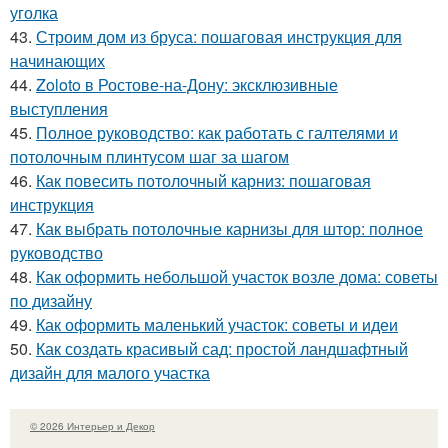
уголка
43.
Строим дом из бруса: пошаговая инструкция для
начинающих
44.
Zoloto в Ростове-на-Дону: эксклюзивные
выступления
45.
Полное руководство: как работать с галтелями и
потолочным плинтусом шаг за шагом
46.
Как повесить потолочный карниз: пошаговая
инструкция
47.
Как выбрать потолочные карнизы для штор: полное
руководство
48.
Как оформить небольшой участок возле дома: советы
по дизайну
49.
Как оформить маленький участок: советы и идеи
50.
Как создать красивый сад: простой ландшафтный
дизайн для малого участка
© 2026 Интерьер и Декор