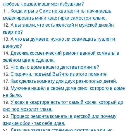
любовь к развалившимся избушкам?
11.
Когда игры в Симс не хватает и ты начинаешь
моделировать мини квартирки самостоятельно.
12.
А вы знали, что есть женский и мужской дизайн
квартир?
13.
А что вы думаете: нужно ли совмещать туалет и
ванную?
14.
Девочка косметический ремонт ванной комнаты в
зелёном цвете сделала.
15.
Что вы о доме вашего детства помните?
16.
Старички, подъём! Вы?что из этого помните
17.
Как сделать комнату для двух разнополых детей.
18.
Мужчина нашёл в своём доме окно, которого в доме
не было.
19.
У всех в квартире есть тот самый косяк, который до
сих пор мозолит глаза.
20.
Процесс ремонта комнаты в детской или почему
жидкие обои - так себе идея.
21.
Девушка заказала стрёмную люстру на али, но