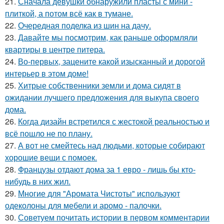
21.
Сначала девушки обнаружили пласты с мини -
плиткой, а потом всё как в тумане.
22.
Очередная поделка из шин на дачу.
23.
Давайте мы посмотрим, как раньше оформляли
квартиры в центре питера.
24.
Во-первых, зацените какой изысканный и дорогой
интерьер в этом доме!
25.
Хитрые собственники земли и дома сидят в
ожидании лучшего предложения для выкупа своего
дома.
26.
Когда дизайн встретился с жестокой реальностью и
всё пошло не по плану.
27.
А вот не смейтесь над людьми, которые собирают
хорошие вещи с помоек.
28.
Французы отдают дома за 1 евро - лишь бы кто-
нибудь в них жил.
29.
Многие для "Аромата Чистоты" используют
одеколоны для мебели и аромо - палочки.
30.
Советуем почитать истории в первом комментарии