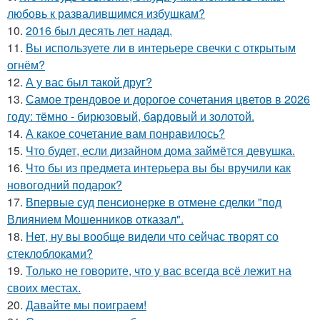
любовь к развалившимся избушкам?
10.
2016 был десять лет надад.
11.
Вы используете ли в интерьере свечки с открытым
огнём?
12.
А у вас был такой друг?
13.
Самое трендовое и дорогое сочетания цветов в 2026
году: тёмно - бирюзовый, бардовый и золотой.
14.
А какое сочетание вам понравилось?
15.
Что будет, если дизайном дома займётся девушка.
16.
Что бы из предмета интерьера вы бы вручили как
новогодний подарок?
17.
Впервые суд пенсионерке в отмене сделки "под
Влиянием Мошенников отказал".
18.
Нет, ну вы вообще видели что сейчас творят со
стеклоблоками?
19.
Только не говорите, что у вас всегда всё лежит на
своих местах.
20.
Давайте мы поиграем!