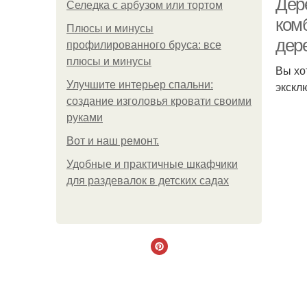
Дер
Селедка с арбузом или тортом
ком
Плюсы и минусы
дере
профилированного бруса: все
плюсы и минусы
Вы хо
Улучшите интерьер спальни:
экскл
создание изголовья кровати своими
руками
Boт и наш ремoнт.
Удобные и практичные шкафчики
для раздевалок в детских садах