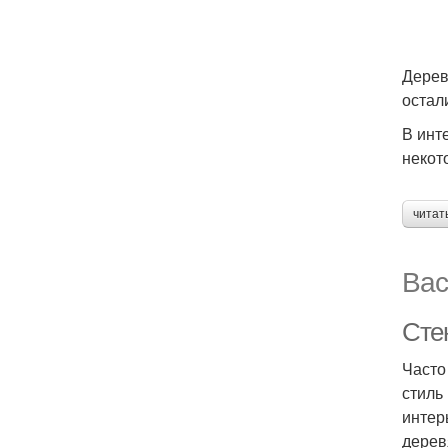
Дерев
остал
В инт
некот
читат
Вас
Сте
Часто
стиль
интер
дерев