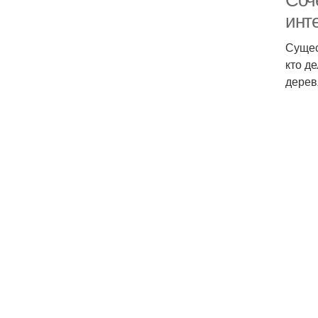
Соче
инт
Сущес
кто д
дерев