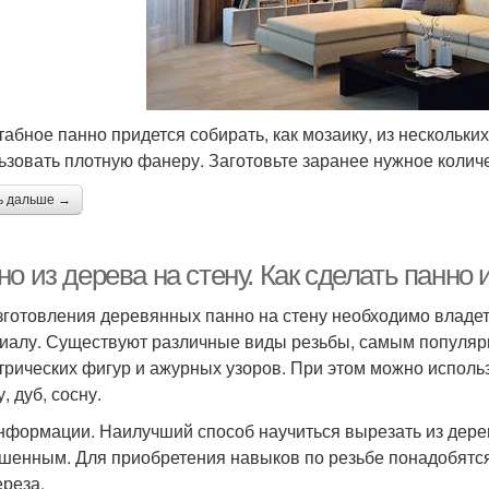
абное панно придется собирать, как мозаику, из нескольки
ьзовать плотную фанеру. Заготовьте заранее нужное колич
ь дальше →
о из дерева на стену. Как сделать панно 
зготовления деревянных панно на стену необходимо владе
иалу. Существуют различные виды резьбы, самым популяр
трических фигур и ажурных узоров. При этом можно исполь
, дуб, сосну.
нформации. Наилучший способ научиться вырезать из дере
шенным. Для приобретения навыков по резьбе понадобятся 
ереза.