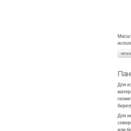
Масшт
испол
читат
Панн
Для и
матер
геоме
березу
Для и
совер
или б