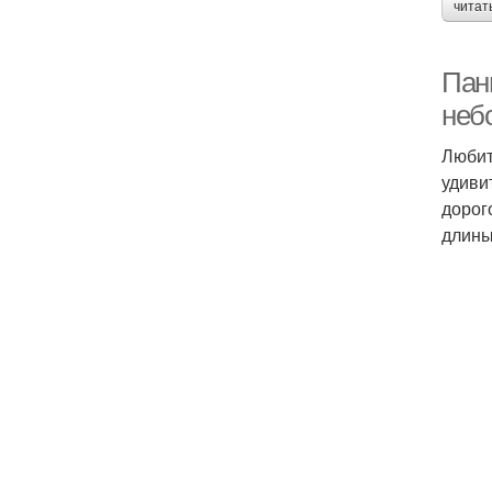
читат
Пан
неб
Любит
удиви
дорог
длины