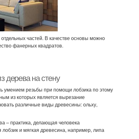
х отдельных частей. В качестве основы можно
ество фанерных квадратов.
из дерева на стену
ть умением резьбы при помощи лобзика по этому
ным из которых является вырезание
зовать различные виды древесины: ольху,
ва – практика, делающая человека
лобзик и мягкая древесина, например, липа