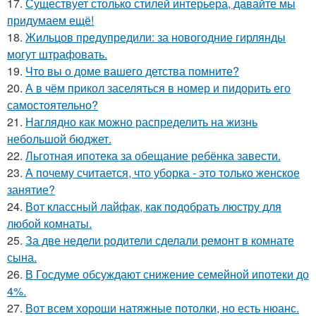
17.
Существует столько стилей интерьера, давайте мы
придумаем ещё!
18.
Жильцов предупредили: за новогодние гирлянды
могут штрафовать.
19.
Что вы о доме вашего детства помните?
20.
А в чём прикол заселяться в номер и пидорить его
самостоятельно?
21.
Наглядно как можно распределить на жизнь
небольшой бюджет.
22.
Льготная ипотека за обещание ребёнка завести.
23.
А почему считается, что уборка - это только женское
занятие?
24.
Вот классный лайфак, как подобрать люстру для
любой комнаты.
25.
За две недели родители сделали ремонт в комнате
сына.
26.
В Госдуме обсуждают снижение семейной ипотеки до
4%.
27.
Вот всем хороши натяжные потолки, но есть нюанс.