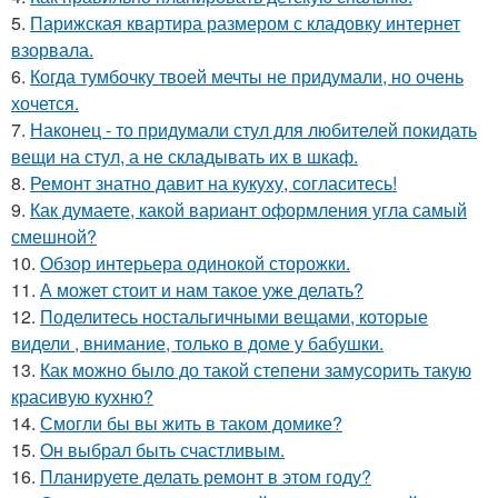
5.
Парижская квартира размером с кладовку интернет
взорвала.
6.
Когда тумбочку твоей мечты не придумали, но очень
хочется.
7.
Наконец - то придумали стул для любителей покидать
вещи на стул, а не складывать их в шкаф.
8.
Ремонт знатно давит на кукуху, согласитесь!
9.
Как думаете, какой вариант оформления угла самый
смешной?
10.
Обзор интерьера одинокой сторожки.
11.
А может стоит и нам такое уже делать?
12.
Поделитесь ностальгичными вещами, которые
видели , внимание, только в доме у бабушки.
13.
Как можно было до такой степени замусорить такую
красивую кухню?
14.
Смогли бы вы жить в таком домике?
15.
Он выбрал быть счастливым.
16.
Планируете делать ремонт в этом году?