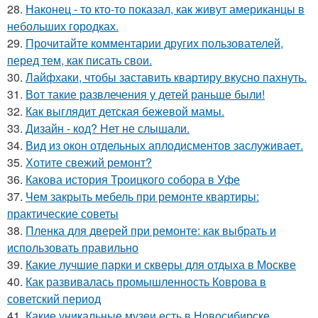
28.
Наконец - то кто-то показал, как живут американцы в
небольших городках.
29.
Прочитайте комментарии других пользователей,
перед тем, как писать свои.
30.
Лайфхаки, чтобы заставить квартиру вкусно пахнуть.
31.
Вот такие развлечения у детей раньше были!
32.
Как выглядит детская бежевой мамы.
33.
Дизайн - код? Нет не слышали.
34.
Вид из окон отдельных аплодисментов заслуживает.
35.
Хотите свежий ремонт?
36.
Какова история Троицкого собора в Уфе
37.
Чем закрыть мебель при ремонте квартиры:
практические советы
38.
Пленка для дверей при ремонте: как выбрать и
использовать правильно
39.
Какие лучшие парки и скверы для отдыха в Москве
40.
Как развивалась промышленность Коврова в
советский период
41.
Какие уникальные музеи есть в Новосибирске