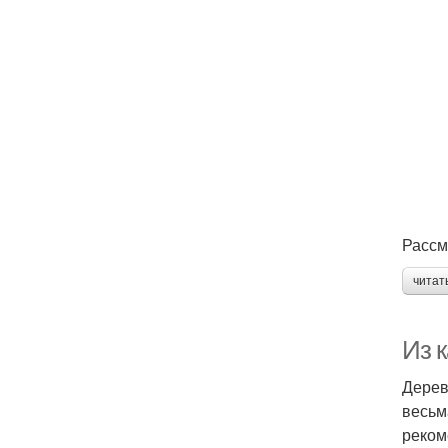
Рассм
читат
Из 
Дерев
весьм
реком