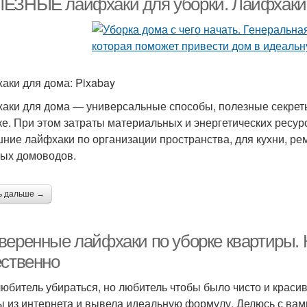
ЕЗНЫЕ лайфхаки для уборки. Лайфхаки д
аки для дома: Pixabay
аки для дома — универсальные способы, полезные секреты
ке. При этом затраты материальных и энергетических ресу
ние лайфхаки по организации пространства, для кухни, рем
ых домоводов.
ь дальше →
веренные лайфхаки по уборке квартиры. К
ественно
любитель убираться, но любитель чтобы было чисто и краси
ы из интернета и вывела идеальную формулу. Делюсь с вами 