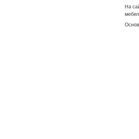
На са
мебел
Основ