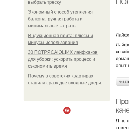
ПОЛ
выбрать треску
Экономный способ утепления
балкона: ручная работа и
минимальные затраты
Лайфх
Индукционная плита: плюсы и
минусы использования
Лайфх
хозяй
30 ПОТРЯСАЮЩИХ лайфхаков
домаш
для уборки: ускорить процесс и
опытн
сэкономить время
Почему в советских квартирах
читат
ставили сразу две входные двери.
Про
кач
Я не 
совет