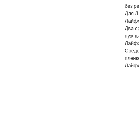
без р
Для Л
Лайфх
Два с
нужны
Лайфх
Средс
пленк
Лайфх