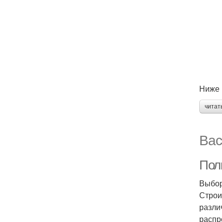
Ниже 
читат
Вас
Пол
Выбор
Строи
разли
распр