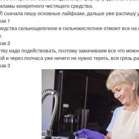
екламы конкретного чистящего средства.
Л сначала пишу основные лайфхаки, дальше уже распишу у
ак 1
редства сильнощелочное и сильнокислотное отмоют все на с
.
ак 2
тву надо подействовать, поэтому замачиваем все что можн
ой и через полчаса уже ничего не нужно тереть, вся грязь р
ак 3