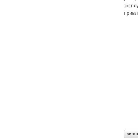
экспл
привл
читат