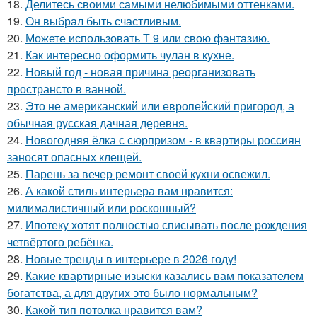
18.
Делитесь своими самыми нелюбимыми оттенками.
19.
Он выбрал быть счастливым.
20.
Можете использовать Т 9 или свою фантазию.
21.
Как интересно оформить чулан в кухне.
22.
Новый год - новая причина реорганизовать
пространсто в ванной.
23.
Это не американский или европейский пригород, а
обычная русская дачная деревня.
24.
Новогодняя ёлка с сюрпризом - в квартиры россиян
заносят опасных клещей.
25.
Парень за вечер ремонт своей кухни освежил.
26.
А какой стиль интерьера вам нравится:
милималистичный или роскошный?
27.
Ипотеку хотят полностью списывать после рождения
четвёртого ребёнка.
28.
Новые тренды в интерьере в 2026 году!
29.
Какие квартирные изыски казались вам показателем
богатства, а для других это было нормальным?
30.
Какой тип потолка нравится вам?