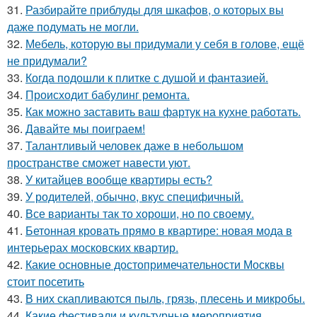
31.
Разбирайте приблуды для шкафов, о которых вы
даже подумать не могли.
32.
Мебель, которую вы придумали у себя в голове, ещё
не придумали?
33.
Когда подошли к плитке с душой и фантазией.
34.
Происходит бабулинг ремонта.
35.
Как можно заставить ваш фартук на кухне работать.
36.
Давайте мы поиграем!
37.
Талантливый человек даже в небольшом
пространстве сможет навести уют.
38.
У китайцев вообще квартиры есть?
39.
У родителей, обычно, вкус специфичный.
40.
Все варианты так то хороши, но по своему.
41.
Бетонная кровать прямо в квартире: новая мода в
интерьерах московских квартир.
42.
Какие основные достопримечательности Москвы
стоит посетить
43.
В них скапливаются пыль, грязь, плесень и микробы.
44.
Какие фестивали и культурные мероприятия