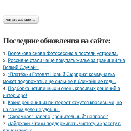
читать дальше →
Последние обновления на сайте:
1.
Волочкова снова фотосессию в постели устроила.
2.
Россияне стали чаще покупать жильё за границей "на
Всякий Случай".
3.
"Платёжки Готовят Новый Сюрприз" коммуналка
может подорожать ещё сильнее в ближайшие годы.
4.
Подборка нетипичных и очень красивых решений в
интерьере!
5.
Какие решения из пинтерест кажутся красивыми, но
на самом деле не удобны.
6.
"Скромная" налево, "решительный" направо?
7.
Лайфхаки, чтобы поддерживать чистоту и красоту в
вашем жилье.