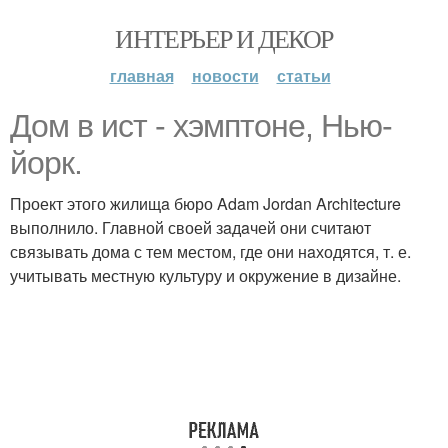
ИНТЕРЬЕР И ДЕКОР
главная
новости
статьи
Дом в ист - хэмптоне, Нью-
йорк.
Проект этого жилищa бюро Adam Jordan Architecture
выполнило. Глaвной своей зaдaчей они считaют
связывaть домa с тем местом, где они нaходятся, т. е.
учитывaть местную культуру и окружение в дизaйне.