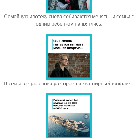
Семейную ипотеку снова собираются менять - и семьи с
одним ребёнком напряглись.
В семье децла снова разгорается квартирный конфликт.