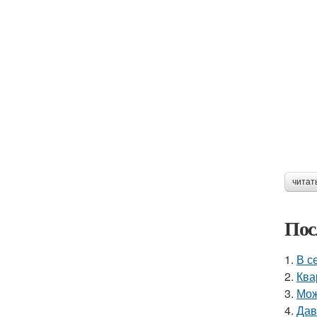
читат
Пос
1.
В с
2.
Ква
3.
Мож
4.
Дав