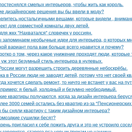
постеснялся смелых интерьеров, чтобы жить как король.
ие дизайнерские решения вы бы ввели в моду?
елитесь ностальгичными вещами, которые видели , внимани
ект для совместной комнаты двух детей.
для жкх "Нахватался" словечек у россиян.
 запоминаем необычные идеи для интерьера, о которых мн
кой вариант пола вам больше всего нравится и почему?
ротко о том, через какое унижение проходят люди, которые 
 уж этот безумный стиль интерьера в нулевых.
России могут разрешить строить деревянные небоскрёбы.
ка в России люди не заводят детей, потому что нет своей к
гда хочется сделать ремонт, то ничто не встанет у вас на пут
пример: я белый, холодный и безумно необходимый.
кие квартиры получаются, когда за дизайн интерьера беруся
лее 3000 семей остались без квартир из-за "Пенсионерских
 бы сняли квартиру с таким дизайном интерьера?
омоздкие сушилки бесят?
рень пригласил к себе пожить друга и это не устроило сосе
к говорится, старого пса новым трюкам не научишь.