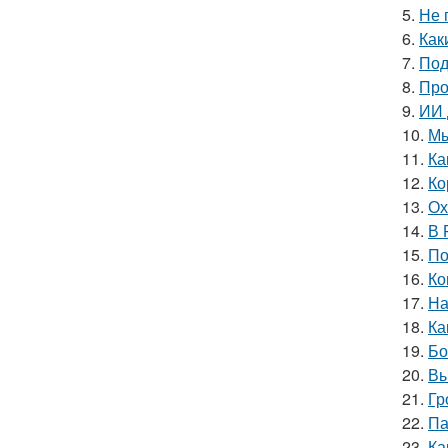
5.
Не 
6.
Как
7.
Под
8.
Про
9.
ИИ 
10.
Мы
11.
Ка
12.
Ко
13.
Ох
14.
В 
15.
По
16.
Ко
17.
На
18.
Ка
19.
Бо
20.
Вы
21.
Гр
22.
Па
23.
Ка