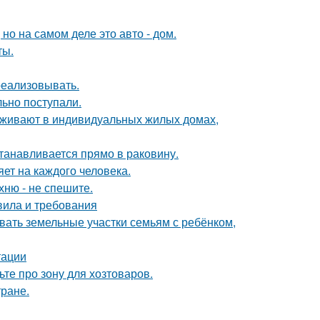
 но на самом деле это авто - дом.
ты.
 реализовывать.
ьно поступали.
роживают в индивидуальных жилых домах,
танавливается прямо в раковину.
яет на каждого человека.
хню - не спешите.
вила и требования
вать земельные участки семьям с ребёнком,
тации
те про зону для хозтоваров.
тране.