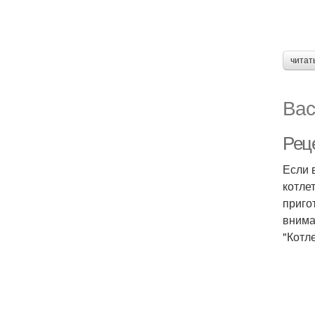
читат
Вас
Рец
Если 
котле
приго
внима
"Котл