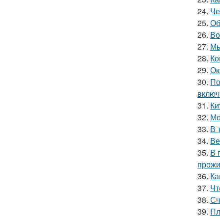
24.
Че
25.
Об
26.
Во
27.
Мы
28.
Ко
29.
Ок
30.
По
включ
31.
Ки
32.
Мо
33.
В 
34.
Ве
35.
В 
прожи
36.
Ка
37.
Чт
38.
Сч
39.
Пл