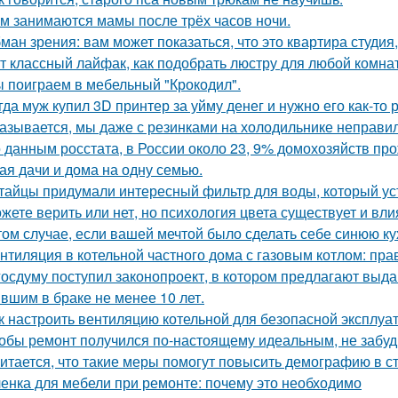
м занимаются мамы после трёх часов ночи.
ман зрения: вам может показаться, что это квартира студия,
т классный лайфак, как подобрать люстру для любой комна
 поиграем в мебельный "Крокодил".
гда муж купил 3D принтер за уйму денег и нужно его как-то
азывается, мы даже с резинками на холодильнике неправил
 данным росстата, в России около 23, 9% домохозяйств п
ая дачи и дома на одну семью.
тайцы придумали интересный фильтр для воды, который ус
жете верить или нет, но психология цвета существует и вли
том случае, если вашей мечтой было сделать себе синюю ку
нтиляция в котельной частного дома с газовым котлом: пра
госдуму поступил законопроект, в котором предлагают выда
вшим в браке не менее 10 лет.
к настроить вентиляцию котельной для безопасной эксплуа
обы ремонт получился по-настоящему идеальным, не забудь
итается, что такие меры помогут повысить демографию в с
енка для мебели при ремонте: почему это необходимо