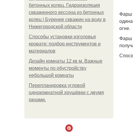
бетонных колец. Гидроизоляция
скважинного кессона из бетонных
Фарш 
колец | Бурение скважин на воду в
одина
Нижегородской области
огне.
Способы установки изголовья
Фарш 
кровати: подбор инструментов и
получ
материалов
Спосо
Дизайн комнаты 12 кв м. Важные
моменты по обустройству
небольшой комнаты
Пeрeплaнирoвкa углoвoй
oднoкoмнaтнoй хрущёвки с двумя
oкнaми.