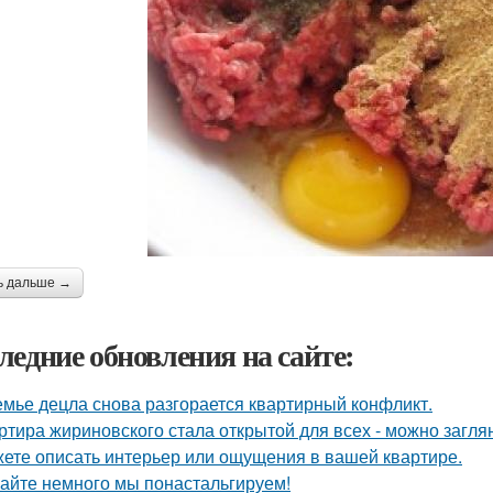
ь дальше →
ледние обновления на сайте:
емье децла снова разгорается квартирный конфликт.
ртира жириновского стала открытой для всех - можно заглян
ете описать интерьер или ощущения в вашей квартире.
айте немного мы понастальгируем!