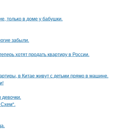
е, только в доме у бабушки.
огие забыли.
теперь хотят продать квартиру в России.
вартиры, в Китае живут с детьми прямо в машине.
и!
 девочки.
 Схем".
да.