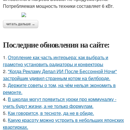
Потребляемая мощность техники составляет 6 кВт.
читать дальше →
Последние обновления на сайте:
1.
Отопление как часть интерьера: как выбрать и
грамотно установить радиаторы и конвекторы
2.
"Когда Рекламу Делал ИИ После Бессонной Ночи"
застройщик удивил странным котом на билборде.
3.
Держите советы о том, на чём нельзя экономить в
ремонте.
4.
В школах могут появиться уроки про коммуналку -
учить будут жизни, а не только формулам.
5.
Как говорится, в тесноте, да не в обиде.
6.
Какую красоту можно устроить в небольших японских
квартирках.