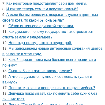
7.
Как некоторые представляют свой дом мечты.
8.
И как же теперь семьям покупать жильё?
9.
А если бы вы решились покрасить кухню в цвет глаз
своего кота, то какой бы она была?
10.
Обзор интерьера одинокой сторожки.
11.
Как думаете, почему государство так стремиться
отнять землю у владельцев?
12.
Невежды скажут, что это недострой.
13.
Мы запоминаем новые интересные сочетания цветов
в ремонте в этом году.
14.
Какой вариант пола вам больше всего нравится и
почему?
15.
Смогли бы вы жить в таком домике?
16.
А что вы думаете: нужно ли совмещать туалет и
ванную?
17.
Простите, а зачем переделывать старую мебель?
18.
Девушка показывает, как поменять себе кухню без
лишних трат.
19.
Дом из "Один Дома" в стерильный особняк