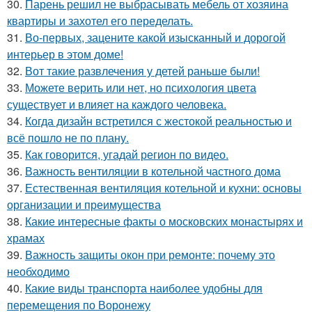
30.
Парень решил не выбрасывать мебель от хозяина
квартиры и захотел его переделать.
31.
Во-первых, зацените какой изысканный и дорогой
интерьер в этом доме!
32.
Вот такие развлечения у детей раньше были!
33.
Можете верить или нет, но психология цвета
существует и влияет на каждого человека.
34.
Когда дизайн встретился с жестокой реальностью и
всё пошло не по плану.
35.
Как говорится, угадай регион по видео.
36.
Важность вентиляции в котельной частного дома
37.
Естественная вентиляция котельной и кухни: основы
организации и преимущества
38.
Какие интересные факты о московских монастырях и
храмах
39.
Важность защиты окон при ремонте: почему это
необходимо
40.
Какие виды транспорта наиболее удобны для
перемещения по Воронежу