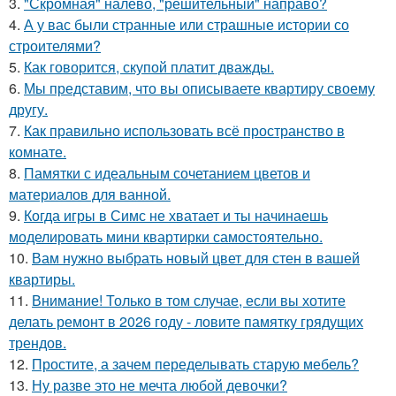
3.
"Скромная" налево, "решительный" направо?
4.
А у вас были странные или страшные истории со
строителями?
5.
Как говорится, скупой платит дважды.
6.
Мы представим, что вы описываете квартиру своему
другу.
7.
Как правильно использовать всё пространство в
комнате.
8.
Памятки с идеальным сочетанием цветов и
материалов для ванной.
9.
Когда игры в Симс не хватает и ты начинаешь
моделировать мини квартирки самостоятельно.
10.
Вам нужно выбрать новый цвет для стен в вашей
квартиры.
11.
Внимание! Только в том случае, если вы хотите
делать ремонт в 2026 году - ловите памятку грядущих
трендов.
12.
Простите, а зачем переделывать старую мебель?
13.
Ну разве это не мечта любой девочки?