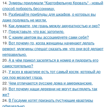
14.
Зумеры придумали "Картофельную Кровать" - новый
способ побороть бессонницу.
15.
Разбирайте приблуды для шкафов, о которых вы
даже подумать не могли.
16.
Как думаете, где грань между аккуратностью и окр?
17.
Представьте, что вас затопило.
18.
С каким цветом вы ассоциируете сами себя?
19.
Вот почему-то, когда женщины начинают делать
ремонт, мужчины спешат сказать им, что они всё делают
неправильно.
20.
А в чём прикол заселяться в номер и пидорить его
самостоятельно?
21.
У всех в квартире есть тот самый косяк, который до
сих пор мозолит глаза.
22.
Чем отличаются русские дома и американские.
23.
Вот почему наши деревни не могут выглядеть так
же?
24.
В Госдуме хотят признать пустующие квартиры
официально.