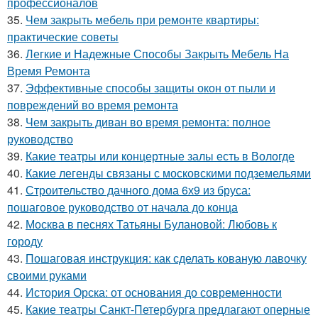
профессионалов
35.
Чем закрыть мебель при ремонте квартиры:
практические советы
36.
Легкие и Надежные Способы Закрыть Мебель На
Время Ремонта
37.
Эффективные способы защиты окон от пыли и
повреждений во время ремонта
38.
Чем закрыть диван во время ремонта: полное
руководство
39.
Какие театры или концертные залы есть в Вологде
40.
Какие легенды связаны с московскими подземельями
41.
Строительство дачного дома 6х9 из бруса:
пошаговое руководство от начала до конца
42.
Москва в песнях Татьяны Булановой: Любовь к
городу
43.
Пошаговая инструкция: как сделать кованую лавочку
своими руками
44.
История Орска: от основания до современности
45.
Какие театры Санкт-Петербурга предлагают оперные