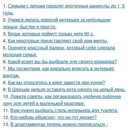
1.
Семьям с детьми продлят ипотечные каникулы до 1, 5
года.
2.
Учимся делать дорогой интерьер за небольшие
деньги, быстро и просто.
3.
Вещи, которые поймут только дети 90 х.
4.
Как некоторые представляют свой дом мечты.
5.
Оцените классный балкон, который себе сделала
молодая семья.
6.
Какой всвет вы бы выбрали для своего коридора?
7.
Мы посмотрим, как идеально вписать в интерьер
винтаж.
8.
Как вы относитесь к идее завести две кухни?
9.
В Швеции нельзя оставить кота одного на целый день.
10.
Ловите советы, как организовать удобную рабочую
зону для детей в маленькой квартире.
11.
Вам нужно выбрать стиль интерьера для туалета.
12.
Кто-нибудь объяснит, что он тут делает?
13.
В апартаментах теперь можно прописаться -