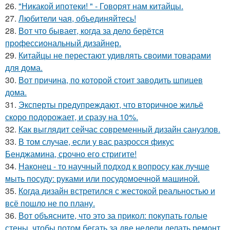
26.
"Никакой ипотеки! " - Говорят нам китайцы.
27.
Любители чая, объединяйтесь!
28.
Вот что бывает, когда за дело берётся
профессиональный дизайнер.
29.
Китайцы не перестают удивлять своими товарами
для дома.
30.
Вот причина, по которой стоит заводить шпицев
дома.
31.
Эксперты предупреждают, что вторичное жильё
скоро подорожает, и сразу на 10%.
32.
Как выглядит сейчас современный дизайн санузлов.
33.
В том случае, если у вас разросся фикус
Бенджамина, срочно его стригите!
34.
Наконец - то научный подход к вопросу как лучше
мыть посуду: руками или посудомоечной машиной.
35.
Когда дизайн встретился с жестокой реальностью и
всё пошло не по плану.
36.
Вот объясните, что это за прикол: покупать голые
стены, чтобы потом бегать за две недели делать ремонт.