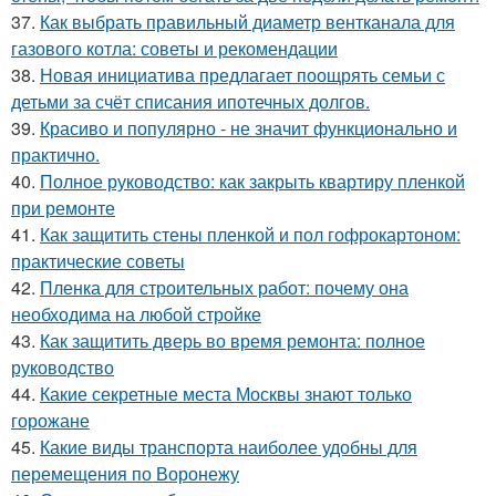
37.
Как выбрать правильный диаметр вентканала для
газового котла: советы и рекомендации
38.
Новая инициатива предлагает поощрять семьи с
детьми за счёт списания ипотечных долгов.
39.
Красиво и популярно - не значит функционально и
практично.
40.
Полное руководство: как закрыть квартиру пленкой
при ремонте
41.
Как защитить стены пленкой и пол гофрокартоном:
практические советы
42.
Пленка для строительных работ: почему она
необходима на любой стройке
43.
Как защитить дверь во время ремонта: полное
руководство
44.
Какие секретные места Москвы знают только
горожане
45.
Какие виды транспорта наиболее удобны для
перемещения по Воронежу