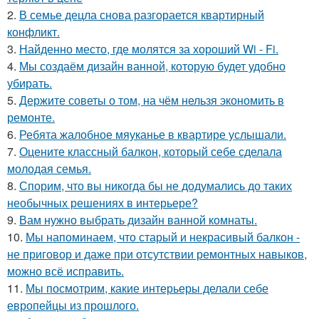
2.
В семье децла снова разгорается квартирный
конфликт.
3.
Найденно место, где молятся за хороший Wi - Fi.
4.
Мы создаём дизайн ванной, которую будет удобно
убирать.
5.
Держите советы о том, на чём нельзя экономить в
ремонте.
6.
Ребята жалобное мяуканье в квартире услышали.
7.
Оцените классный балкон, который себе сделала
молодая семья.
8.
Спорим, что вы никогда бы не додумались до таких
необычных решениях в интерьере?
9.
Вам нужно выбрать дизайн ванной комнаты.
10.
Мы напоминаем, что старый и некрасивый балкон -
не приговор и даже при отсутствии ремонтных навыков,
можно всё исправить.
11.
Мы посмотрим, какие интерьеры делали себе
европейцы из прошлого.