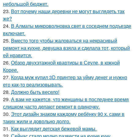
небольшой бюджет.
23.
Вот почему наши деревни не могут выглядеть так
же?
24.
В Алматы микроволновка свет в соседнем подъезде
включает.
25.
Вместо того чтобы жаловаться на некрасивый
ремонт на кухне, девушка взяла и сделала тот, который
ей нравится.
26.
Обзор двухэтажной квартиры в Сеуле, в южной
Корее.
27.
Когда муж купил 3D принтер за уйму денег и нужно
его как-то реализовывать.
28.
Должно быть весело!
29.
А вам не кажется, что женщины в последнее время
слишком часто делают ремонт в одиночку.
30.
Этот дизайн знаком каждому ребёнку 90 х. сами в
таких жили и довольно долго.
31.
Как выглядит детская бежевой мамы.
32.
Сейчас стало модно развести на кухне кучу