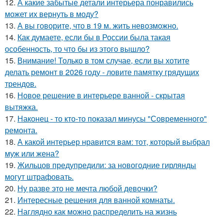
12.
А какие забытые детали интерьера понравились
может их вернуть в моду?
13.
А вы говорите, что в 19 м. жить невозможно.
14.
Как думаете, если бы в России была такая
особенность, то что бы из этого вышло?
15.
Внимание! Только в том случае, если вы хотите
делать ремонт в 2026 году - ловите памятку грядущих
трендов.
16.
Новое решение в интерьере ванной - скрытая
вытяжка.
17.
Наконец - то кто-то показал минусы "Современного"
ремонта.
18.
А какой интерьер нравится вам: тот, который выбрал
муж или жена?
19.
Жильцов предупредили: за новогодние гирлянды
могут штрафовать.
20.
Ну разве это не мечта любой девочки?
21.
Интересные решения для ванной комнаты.
22.
Наглядно как можно распределить на жизнь