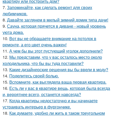
квартиру или построить дом?
7.
Запоминайте, как сделать ремонт для своих
любимчиков.
8.
Давайте заглянем в милый зимний домик типа дачи!
9.
Сауна, которая прячется в диване - новый уровень
уюта дома.
10.
Вот вы не обращаете внимание на потолок в
ремонте, а его цвет очень важен!
11.
А чем бы вы этот пустующий уголок дополнили?
12.
Мы представим, что у вас осталось место около
холодильника, что бы вы туда поставили?
13.
Какие дизайнерские решения вы бы ввели в моду?
14.
Поделитесь своей болью.
15.
Вспомните, как выглядела ваша первая квартира.
16.
Есть ли у вас в квартире вещь, которая была всегда
и, вероятнее всего, останется навсегда?
17.
Когда квартиры недостаточно и вы начинаете
устраивать интерьер в фургончике.
18.
Как думаете, удобно ли жить в таком треугольном