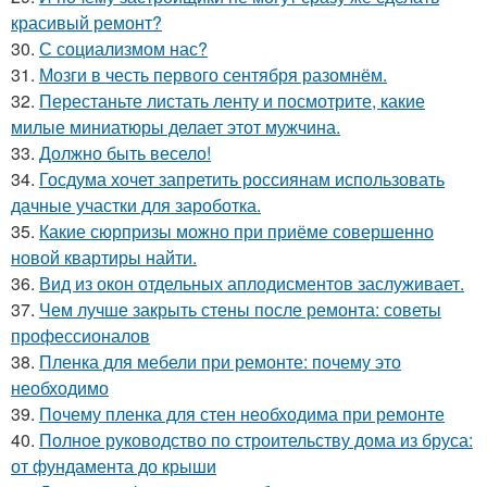
красивый ремонт?
30.
С социализмом нас?
31.
Мозги в честь первого сентября разомнём.
32.
Перестаньте листать ленту и посмотрите, какие
милые миниатюры делает этот мужчина.
33.
Должно быть весело!
34.
Госдума хочет запретить россиянам использовать
дачные участки для зароботка.
35.
Какие сюрпризы можно при приёме совершенно
новой квартиры найти.
36.
Вид из окон отдельных аплодисментов заслуживает.
37.
Чем лучше закрыть стены после ремонта: советы
профессионалов
38.
Пленка для мебели при ремонте: почему это
необходимо
39.
Почему пленка для стен необходима при ремонте
40.
Полное руководство по строительству дома из бруса:
от фундамента до крыши