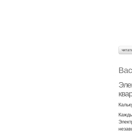
читат
Вас
Эле
ква
Кальк
Кажды
Элект
незав