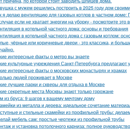
т причина, по которой стоит заводить шпицев дома.
вушка с мужем решились построить в 2025 году дом своими
к я делаю вентиляцию для газовых котлов в частном доме:
случае если не хватает энергии на уборку - посмотрите это 
нтиляция в котельной частного дома: основы и требования
нтиляция в котельной частного дома с газовым котлом: ос
лые, чёрные или коричневые двери - это классика, и боль
учайно.
кие интересные факты о метро вы знаете
кие культурные учреждения Санкт-Петербурга предлагают 
кие интересные факты о московских монастырях и храмах
олько людей проживает в Москве
кие лучшие парки и скверы для отдыха в Москве
кие секретные места Москвы знают только горожане
м из бруса: 9 шагов к вашему мечтому дому
амейки из металла и дерева: идеальное сочетание материа
ступные и стильные скамейки из профильной трубы: делае
елай мебель сам: простые чертежи из профильной трубы
нтаж и установка потолочного карниза: полное руководств