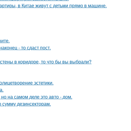
вартиры, в Китае живут с детьми прямо в машине.
вите.
конец - то сдаст пост.
 стены в коридоре, то что бы вы выбрали?
олицетворение эстетики.
а.
 но на самом деле это авто - дом.
ю сумму дезинсекторам.