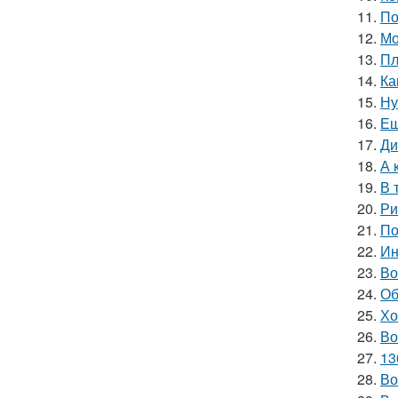
11.
По
12.
Мо
13.
Пл
14.
Ка
15.
Ну
16.
Ещ
17.
Ди
18.
А 
19.
В 
20.
Ри
21.
По
22.
Ин
23.
Во
24.
Об
25.
Хо
26.
Во
27.
13
28.
Во