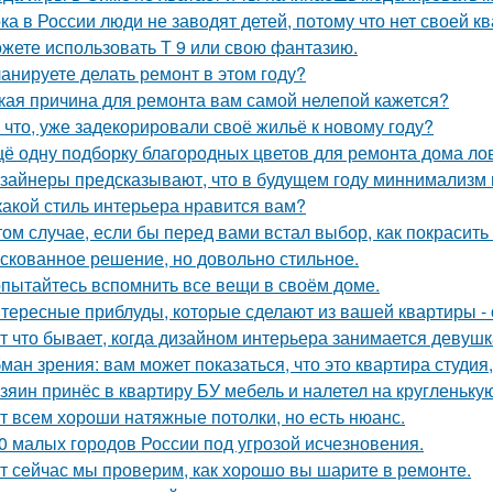
ка в России люди не заводят детей, потому что нет своей к
жете использовать Т 9 или свою фантазию.
анируете делать ремонт в этом году?
кая причина для ремонта вам самой нелепой кажется?
 что, уже задекорировали своё жильё к новому году?
ё одну подборку благородных цветов для ремонта дома ло
зайнеры предсказывают, что в будущем году миннимализм на
какой стиль интерьера нравится вам?
том случае, если бы перед вами встал выбор, как покрасить
скованное решение, но довольно стильное.
пытайтесь вспомнить все вещи в своём доме.
тересные приблуды, которые сделают из вашей квартиры - 
т что бывает, когда дизайном интерьера занимается девушк
ман зрения: вам может показаться, что это квартира студия,
зяин принёс в квартиру БУ мебель и налетел на кругленьку
т всем хороши натяжные потолки, но есть нюанс.
0 малых городов России под угрозой исчезновения.
т сейчас мы проверим, как хорошо вы шарите в ремонте.