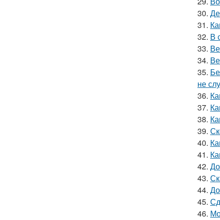
29.
Во
30.
Де
31.
Ка
32.
В 
33.
Ве
34.
Ве
35.
Бе
не сл
36.
Ка
37.
Ка
38.
Ка
39.
Ск
40.
Ка
41.
Ка
42.
До
43.
Ск
44.
До
45.
Сд
46.
Мо