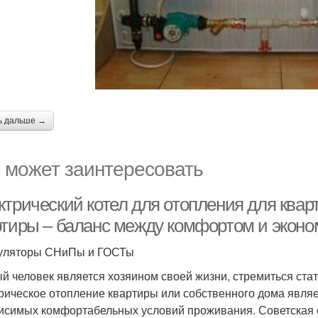
ь дальше →
 может заинтересовать
ктрический котел для отопления для квар
ртиры – баланс между комфортом и экон
уляторы СНиПы и ГОСТы
й человек является хозяином своей жизни, стремиться ста
рическое отопление квартиры или собственного дома явля
исимых комфортабельных условий проживания. Советская о