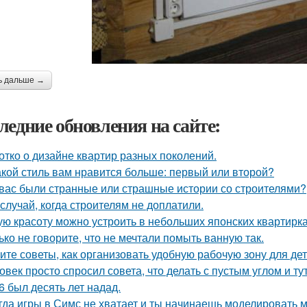
ь дальше →
ледние обновления на сайте:
отко о дизайне квартир разных поколений.
акой стиль вам нравится больше: первый или второй?
 вас были странные или страшные истории со строителями?
 случай, когда строителям не доплатили.
ую красоту можно устроить в небольших японских квартирка
ько не говорите, что не мечтали помыть ванную так.
ите советы, как организовать удобную рабочую зону для де
овек просто спросил совета, что делать с пустым углом и ту
6 был десять лет надад.
гда игры в Симс не хватает и ты начинаешь моделировать 