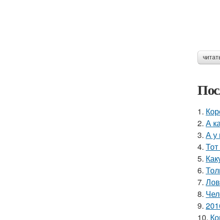
читат
Пос
1.
Кор
2.
А к
3.
А у
4.
Тот
5.
Как
6.
Тол
7.
Лов
8.
Чел
9.
201
10.
Ко