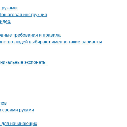
 руками.
 Пошаговая инструкция
видео.
новные требования и правила
шинство людей выбирают именно такие варианты
уникальные экспонаты
лов
м своими руками
о для начинающих