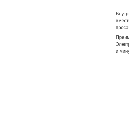
Внутр
вмест
проса
Преим
Элект
и мин