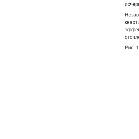
исчер
Незав
кварт
эффек
отопл
Рис. 